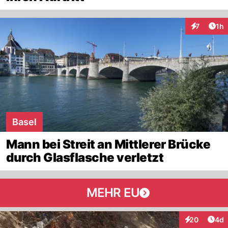
Art
7
1h
Interaktion
Basel
Mann bei Streit an Mittlerer Brücke
durch Glasflasche verletzt
MEHR EU
Arti
20
4d
Interaktionen