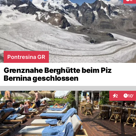
Pontresina GR
Grenznahe Berghütte beim Piz
Bernina geschlossen
Arti
2
10'
Interaktion