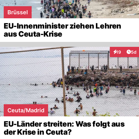
Brüssel
EU-Innenminister ziehen Lehren
aus Ceuta-Krise
Arti
19
5d
Interaktione
Ceuta/Madrid
EU-Länder streiten: Was folgt aus
der Krise in Ceuta?