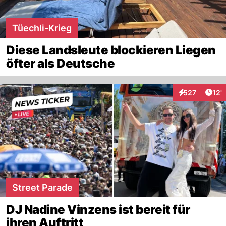
Tüechli-Krieg
Diese Landsleute blockieren Liegen
öfter als Deutsche
Arti
527
12'
Interaktionen
Street Parade
DJ Nadine Vinzens ist bereit für
ihren Auftritt