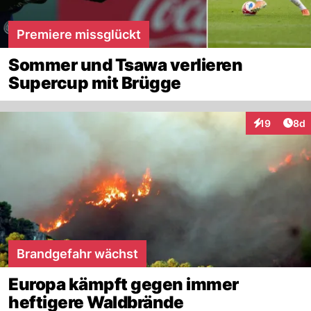
Premiere missglückt
Sommer und Tsawa verlieren
Supercup mit Brügge
Arti
19
8d
Interaktione
Brandgefahr wächst
Europa kämpft gegen immer
heftigere Waldbrände