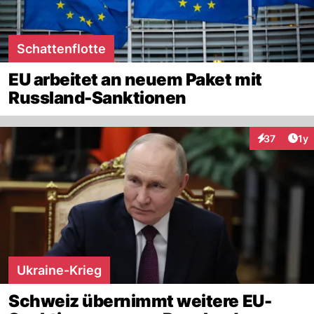
Schattenflotte
EU arbeitet an neuem Paket mit
Russland-Sanktionen
Art
37
1y
Interaktione
Ukraine-Krieg
Schweiz übernimmt weitere EU-