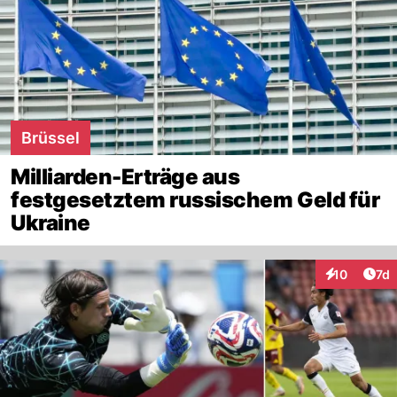
Brüssel
Milliarden-Erträge aus
festgesetztem russischem Geld für
Ukraine
Art
10
7d
Interaktione