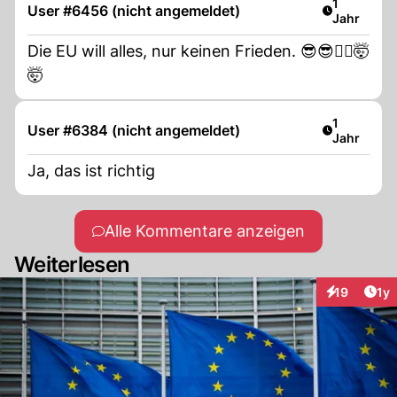
Artikel ver
1
User #6456 (nicht angemeldet)
Jahr
Die EU will alles, nur keinen Frieden. 😎😎🤷‍♂️🤯
🤯
Artikel ver
1
User #6384 (nicht angemeldet)
Jahr
Ja, das ist richtig
Alle Kommentare anzeigen
Weiterlesen
Art
19
1y
Interaktione