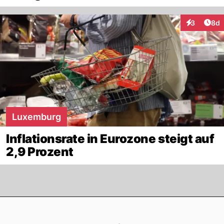
Arti
3
8d
Interaktion
Luxemburg
Inflationsrate in Eurozone steigt auf
2,9 Prozent
Footer