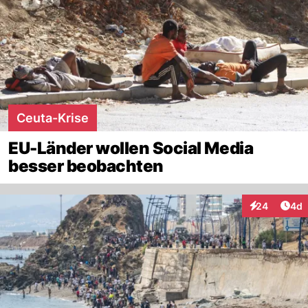
Ceuta-Krise
EU-Länder wollen Social Media
besser beobachten
Arti
24
4d
Interaktionen