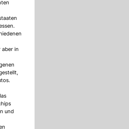
nten
staaten
essen.
chiedenen
 aber in
igenen
estellt,
tos.
das
chips
an und
hen