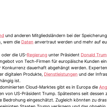
nd
und anderen Mitgliedsländern bei der Speicherun
n, wem die
Daten
anvertraut werden und mehr auf eu
 oder die US-
Regierung
unter Präsident
Donald Trum
Angebot von Tech-Firmen für europäische Kunden ei
der Konkurrenz dauerhaft abgehängt werden. Experte
er digitalen Produkte,
Dienstleistungen
und der Infras
hängig ist.
ominierten Cloud-Marktes gibt es in Europa die
Ang
den von US-Präsident Trump. Spätestens seit dessen 
le Bedrohung eingeschätzt. Zugleich könnten zu dras
reinigten Staaten Trump verärgern und das ohnehin