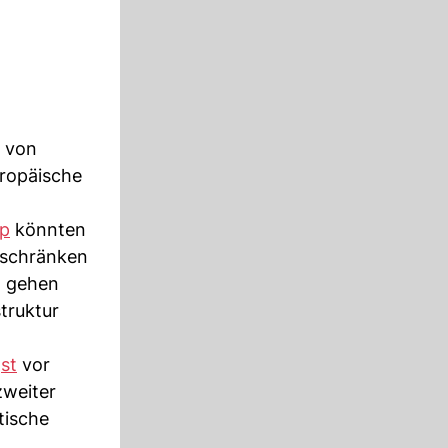
g von
ropäische
p
könnten
nschränken
n gehen
truktur
st
vor
zweiter
tische