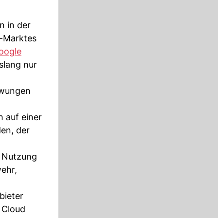
n in der
d-Marktes
oogle
slang nur
ezwungen
h auf einer
en, der
r Nutzung
wehr,
bieter
 Cloud