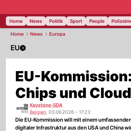
Home
News
Politik
Sport
People
Polizei
Home
News
Europa
EU
EU-Kommission:
Chips und Cloud
Keystone-SDA
Belgien
,
03.06.2026 - 17:23
Die EU-Kommission will mit einem umfassende
digitaler Infrastruktur aus den USA und China w