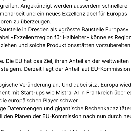
ugreifen. Angekündigt werden ausserdem schnellere
enarbeit und ein neues Exzellenzlabel für Europas
storen zu überzeugen.
ustelle in Dresden als «grösste Baustelle Europas». 
abel «Exzellenzregion für Halbleiter» könne es Regio
nzuziehen und solche Produktionsstätten vorzubereiten
e. Die EU hat das Ziel, ihren Anteil an der weltweiten
steigern. Derzeit liegt der Anteil laut EU-Kommission
ogische Veränderung an. Und dabei sitzt Europa wied
ent mit Start-ups wie Mistral AI in Frankreich über e
ie europäischen Player schwer.
tige Datenmengen und gigantische Rechenkapazitäte
ll den Plänen der EU-Kommission nach nun durch neu