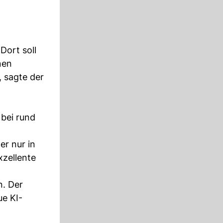
Dort soll
nen
, sagte der
 bei rund
er nur in
xzellente
n. Der
e KI-