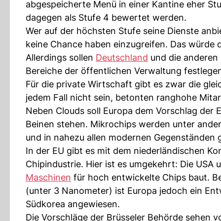
abgespeicherte Menü in einer Kantine eher Stu
dagegen als Stufe 4 bewertet werden.
Wer auf der höchsten Stufe seine Dienste anbie
keine Chance haben einzugreifen. Das würde d
Allerdings sollen
Deutschland
und die anderen 
Bereiche der öffentlichen Verwaltung festlege
Für die private Wirtschaft gibt es zwar die gle
jedem Fall nicht sein, betonten ranghohe Mita
Neben Clouds soll Europa dem Vorschlag der 
Beinen stehen. Mikrochips werden unter anderem
und in nahezu allen modernen Gegenständen 
In der EU gibt es mit dem niederländischen Ko
Chipindustrie. Hier ist es umgekehrt: Die US
Maschinen
für hoch entwickelte Chips baut. B
(unter 3 Nanometer) ist Europa jedoch ein En
Südkorea angewiesen.
Die Vorschläge der Brüsseler Behörde sehen vo