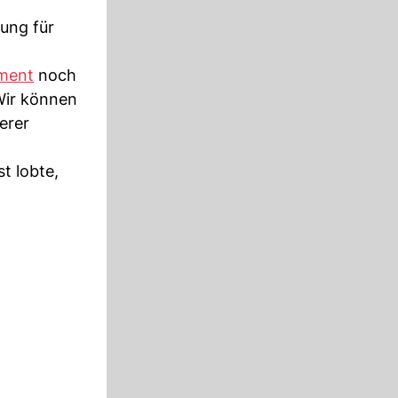
bung für
ment
noch
Wir können
erer
t lobte,