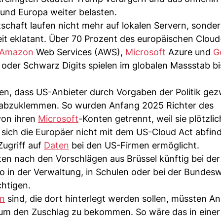
und Europa weiter belasten.
chaft laufen nicht mehr auf lokalen Servern, sonder
eit eklatant. Über 70 Prozent des europäischen Clou
Amazon
Web Services (AWS),
Microsoft
Azure und
G
oder Schwarz Digits spielen im globalen Massstab bi
hen, dass US-Anbieter durch Vorgaben der Politik g
n abzuklemmen. So wurden Anfang 2025 Richter des
von ihren
Microsoft
-Konten getrennt, weil sie plötzlic
sich die Europäer nicht mit dem US-Cloud Act abfind
Zugriff auf
Daten
bei den US-Firmen ermöglicht.
en nach den Vorschlägen aus Brüssel künftig bei de
so in der Verwaltung, in Schulen oder bei der Bundes
chtigen.
n
sind, die dort hinterlegt werden sollen, müssten An
, um den Zuschlag zu bekommen. So wäre das in einer