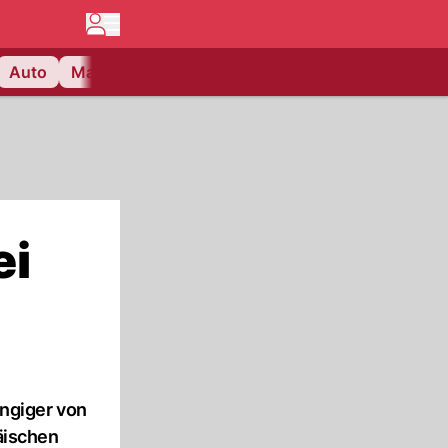
Auto
Matchcenter
Videos
Nau Plus
Lifestyle
ei
ngiger von
äischen