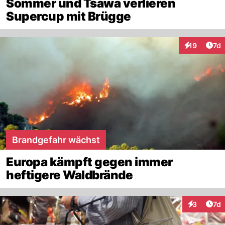
Sommer und Tsawa verlieren
Supercup mit Brügge
Art
19
7d
Interaktione
Brandgefahr wächst
Europa kämpft gegen immer
heftigere Waldbrände
Art
3
7d
Interaktion