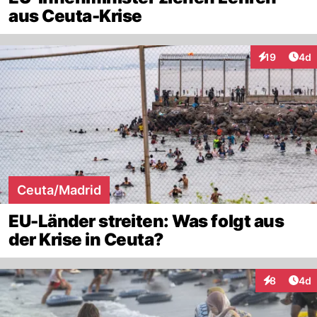
aus Ceuta-Krise
Arti
19
4d
Interaktione
Ceuta/Madrid
EU-Länder streiten: Was folgt aus
der Krise in Ceuta?
Arti
8
4d
Interaktion