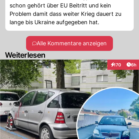
schon gehört über EU Beitritt und kein
Problem damit dass weiter Krieg dauert zu
lange bis Ukraine aufgegeben hat.
Alle Kommentare anzeigen
Weiterlesen
Arti
170
6h
Interaktionen