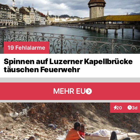
19 Fehlalarme
Spinnen auf Luzerner Kapellbrücke
täuschen Feuerwehr
MEHR EU
Arti
20
3d
Interaktionen