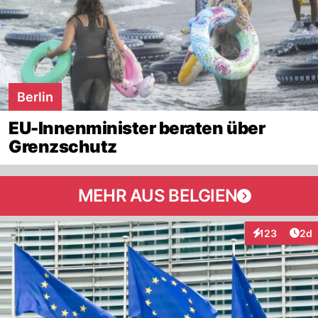
Berlin
EU-Innenminister beraten über
Grenzschutz
MEHR AUS BELGIEN
Arti
123
2d
Interaktionen