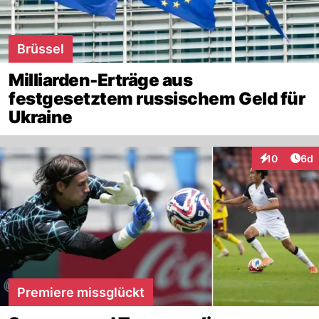
Brüssel
Milliarden-Erträge aus
festgesetztem russischem Geld für
Ukraine
Arti
10
6d
Interaktione
Premiere missglückt