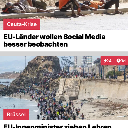
Ceuta-Krise
EU-Länder wollen Social Media
besser beobachten
Arti
24
3d
Interaktionen
Brüssel
EU-Innenminister ziehen Lehren