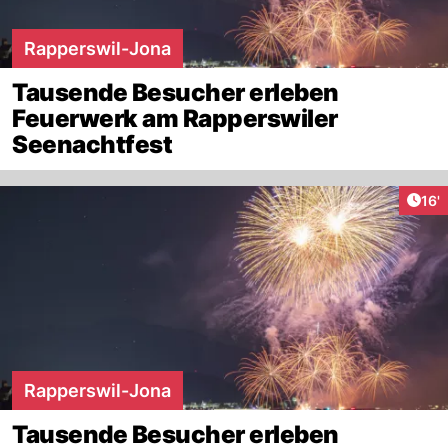
Rapperswil-Jona
Tausende Besucher erleben
Feuerwerk am Rapperswiler
Seenachtfest
Arti
16'
Rapperswil-Jona
Tausende Besucher erleben