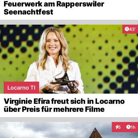
Feuerwerk am Rapperswiler
Seenachtfest
Arti
43'
Locarno TI
Virginie Efira freut sich in Locarno
über Preis für mehrere Filme
Art
5
1h
Interaktion