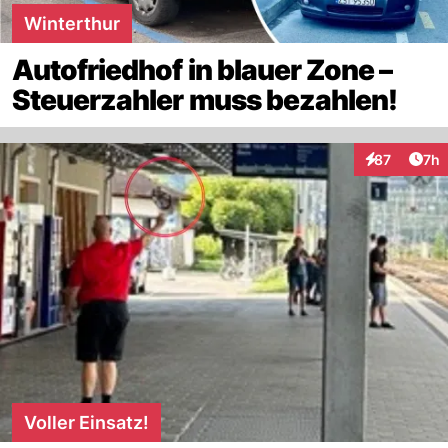
Winterthur
Autofriedhof in blauer Zone –
Steuerzahler muss bezahlen!
Arti
87
7h
Interaktione
Voller Einsatz!