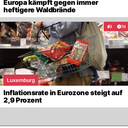
Europa kämpft gegen immer
heftigere Waldbrände
Art
3
7d
Interaktion
Luxemburg
Inflationsrate in Eurozone steigt auf
2,9 Prozent