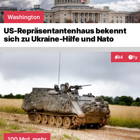
Washington
US-Repräsentantenhaus bekennt
sich zu Ukraine-Hilfe und Nato
Art
94
1y
Interaktione
100 Mrd. mehr