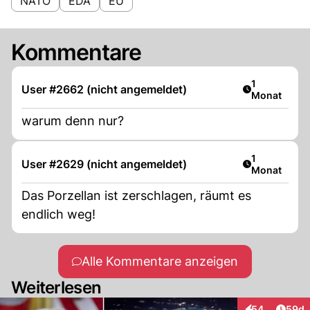
NATO
EDA
EU
Kommentare
Artikel veröf
1
User #2662 (nicht angemeldet)
Monat
warum denn nur?
Artikel veröf
1
User #2629 (nicht angemeldet)
Monat
Das Porzellan ist zerschlagen, räumt es
endlich weg!
Alle Kommentare anzeigen
Weiterlesen
Artik
54
59d