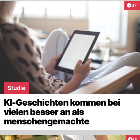
Arti
37'
Studie
KI-Geschichten kommen bei
vielen besser an als
menschengemachte
Art
1h