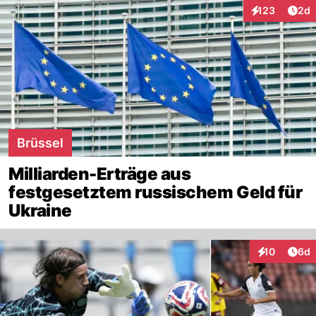
Arti
123
2d
Interaktionen
Brüssel
Milliarden-Erträge aus
festgesetztem russischem Geld für
Ukraine
Arti
10
6d
Interaktione