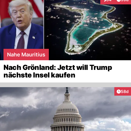
Interaktionen
Nahe Mauritius
Nach Grönland: Jetzt will Trump
nächste Insel kaufen
Artik
58d