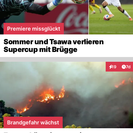
Premiere missglückt
Sommer und Tsawa verlieren
Supercup mit Brügge
Art
19
7d
Interaktione
Brandgefahr wächst