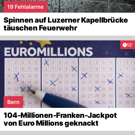
19 Fehlalarme
Spinnen auf Luzerner Kapellbrücke
täuschen Feuerwehr
Arti
12'
Bern
104-Millionen-Franken-Jackpot
von Euro Millions geknackt