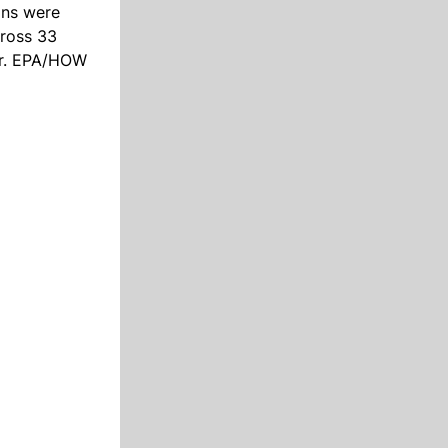
ons were
cross 33
ver. EPA/HOW