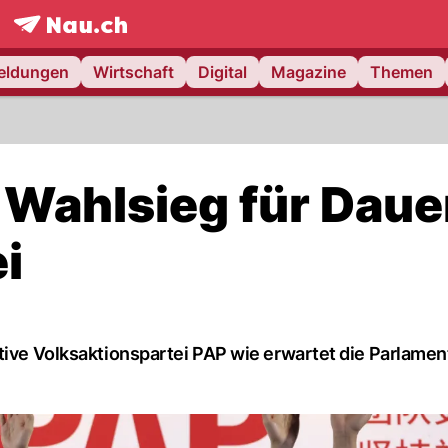
frontpage.
NAU.ch
meldungen
Wirtschaft
Digital
Magazine
Themen
 Wahlsieg für Daue
i
ative Volksaktionspartei PAP wie erwartet die Parlame