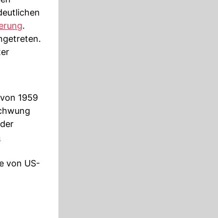
deutlichen
erung
.
ngetreten.
ter
 von 1959
fschwung
 der
n
ie von US-