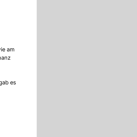
wie am
nanz
gab es