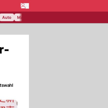
Auto
Matchcenter
Videos
Nau Plus
Lifestyle
r-
ntswahl