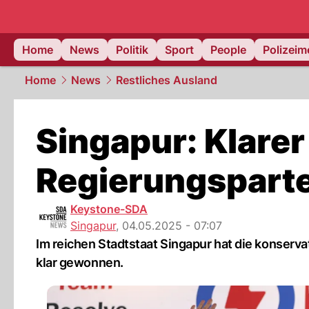
Home
News
Politik
Sport
People
Polizei
Home
News
Restliches Ausland
Singapur: Klarer
Regierungsparte
Keystone-SDA
Singapur
,
04.05.2025 - 07:07
Im reichen Stadtstaat Singapur hat die konserv
klar gewonnen.