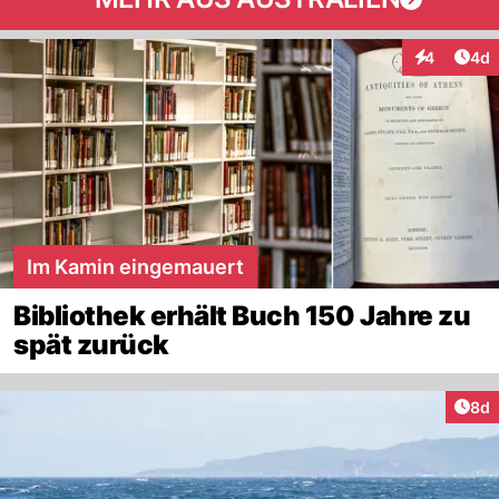
Arti
4
4d
Interaktion
Im Kamin eingemauert
Bibliothek erhält Buch 150 Jahre zu
spät zurück
Arti
8d