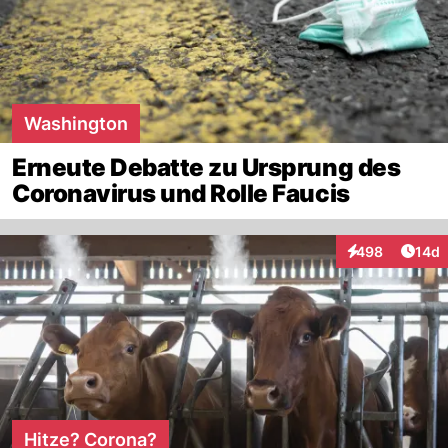
Washington
Erneute Debatte zu Ursprung des
Coronavirus und Rolle Faucis
Artik
498
14d
Interaktionen
Hitze? Corona?