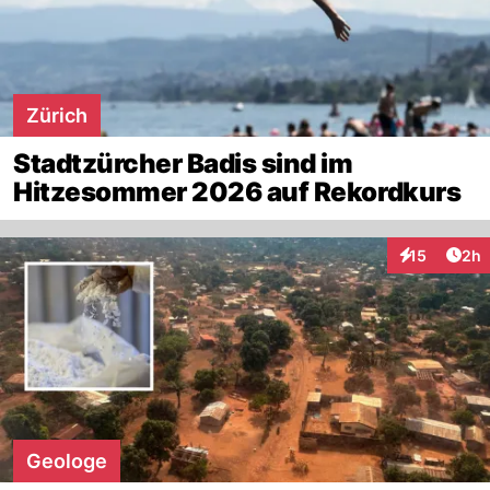
Zürich
Stadtzürcher Badis sind im
Hitzesommer 2026 auf Rekordkurs
Arti
15
2h
Interaktione
Geologe