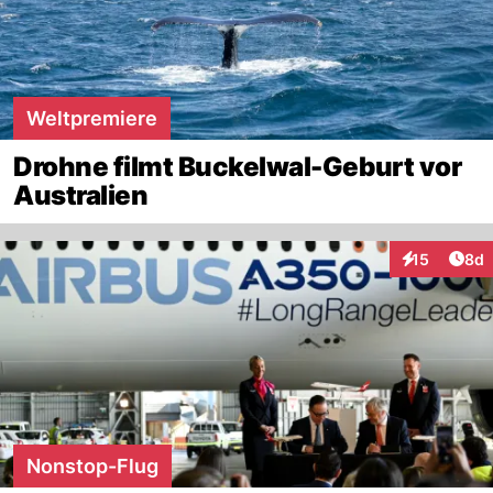
Weltpremiere
Drohne filmt Buckelwal-Geburt vor
Australien
Arti
15
8d
Interaktione
Nonstop-Flug