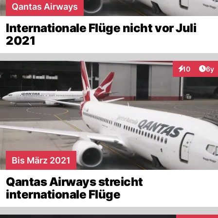
Qantas Airways
Internationale Flüge nicht vor Juli
2021
Arti
10
6y
Interaktione
Bis März 2021
Qantas Airways streicht
internationale Flüge