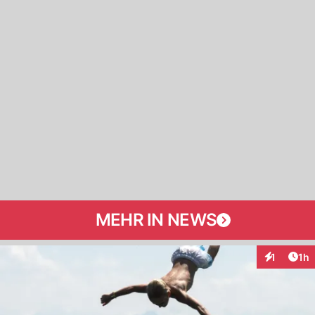
MEHR IN NEWS
Art
1
1h
Interaktion