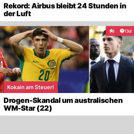
Rekord: Airbus bleibt 24 Stunden in
der Luft
Artik
6
13d
Interaktione
Kokain am Steuer!
Drogen-Skandal um australischen
WM-Star (22)