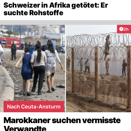
Schweizer in Afrika getötet: Er
suchte Rohstoffe
Arti
2h
Nach Ceuta-Ansturm
Marokkaner suchen vermisste
Verwandte