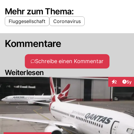
Mehr zum Thema:
Fluggesellschaft
Coronavirus
Kommentare
Schreibe einen Kommentar
Weiterlesen
Arti
2
5y
Interaktion