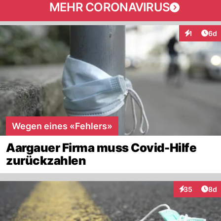
MEHR CORONAVIRUS
Arti
1
6d
Interaktion
Wegen eines «Fehlers»
Aargauer Firma muss Covid-Hilfe
zurückzahlen
Arti
35
8d
Interaktionen