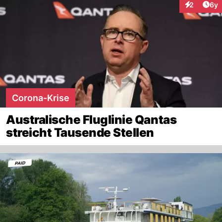
Arti
2
6y
Interaktion
Corona-Krise
Australische Fluglinie Qantas
streicht Tausende Stellen