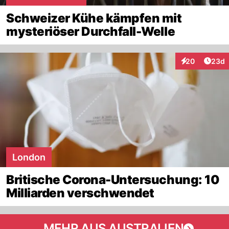
Schweizer Kühe kämpfen mit
mysteriöser Durchfall-Welle
Artik
20
23d
Interaktionen
London
Britische Corona-Untersuchung: 10
Milliarden verschwendet
MEHR AUS AUSTRALIEN