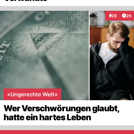
Arti
28
2h
Interaktionen
«Ungerechte Welt»
Wer Verschwörungen glaubt,
hatte ein hartes Leben