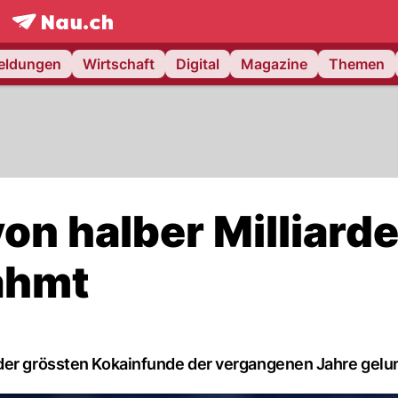
frontpage.
NAU.ch
meldungen
Wirtschaft
Digital
Magazine
Themen
on halber Milliard
ahmt
 der grössten Kokainfunde der vergangenen Jahre gelu