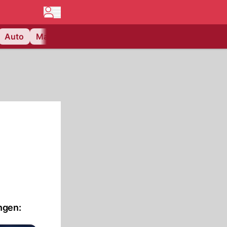
Auto
Matchcenter
Videos
Nau Plus
Lifestyle
e
ngen: