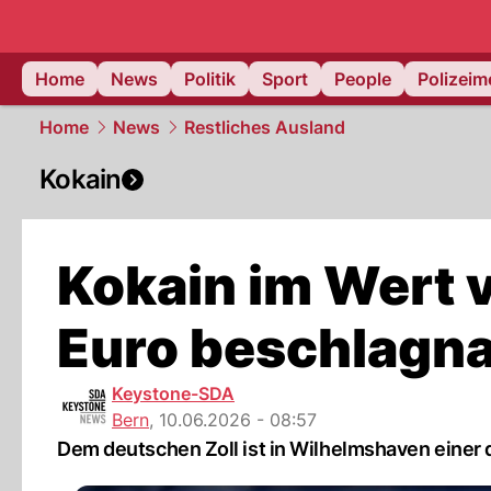
Home
News
Politik
Sport
People
Polizei
Home
News
Restliches Ausland
Kokain
Kokain im Wert v
Euro beschlagn
Keystone-SDA
Bern
,
10.06.2026 - 08:57
Dem deutschen Zoll ist in Wilhelmshaven einer