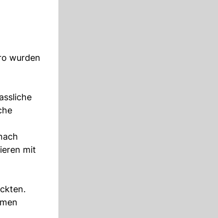
uro wurden
assliche
che
nach
ieren mit
ckten.
amen