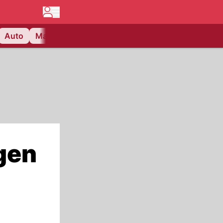
Auto
Matchcenter
Videos
Nau Plus
Lifestyle
gen