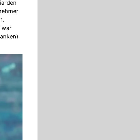
iarden
rnehmer
n.
 war
ranken)