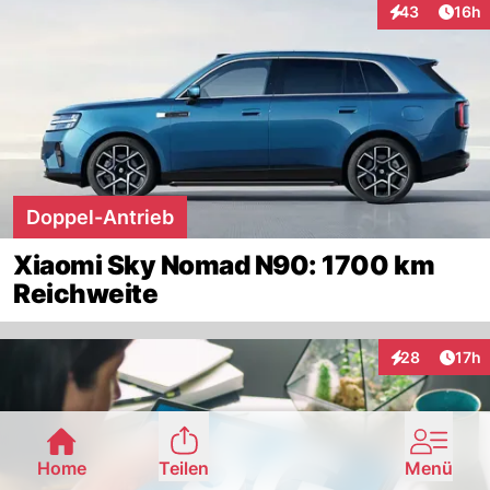
Artik
43
16h
Interaktionen
Doppel-Antrieb
Xiaomi Sky Nomad N90: 1700 km
Reichweite
Artik
28
17h
Interaktionen
Home
Teilen
Menü