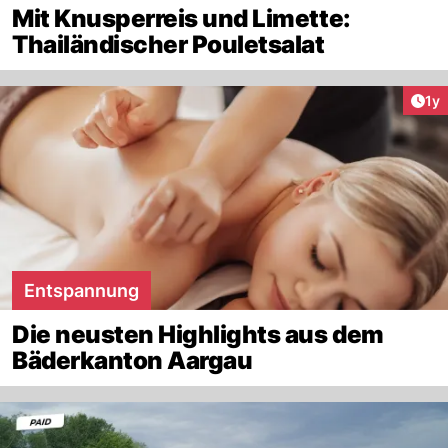
Mit Knusperreis und Limette:
Thailändischer Pouletsalat
Art
1y
Entspannung
Die neusten Highlights aus dem
Bäderkanton Aargau