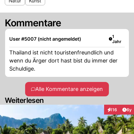
Natur
Kunst
Kommentare
Artikel ver
1
User #5007 (nicht angemeldet)
Jahr
Thailand ist nicht touristenfreundlich und
wenn du Ärger dort hast bist du immer der
Schuldige.
Alle Kommentare anzeigen
Weiterlesen
Arti
116
6y
Interaktionen