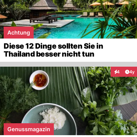
Achtung
Diese 12 Dinge sollten Sie in
Thailand besser nicht tun
Arti
4
4y
Interaktion
Genussmagazin