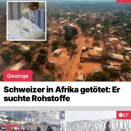
Geologe
Schweizer in Afrika getötet: Er
suchte Rohstoffe
Arti
27'