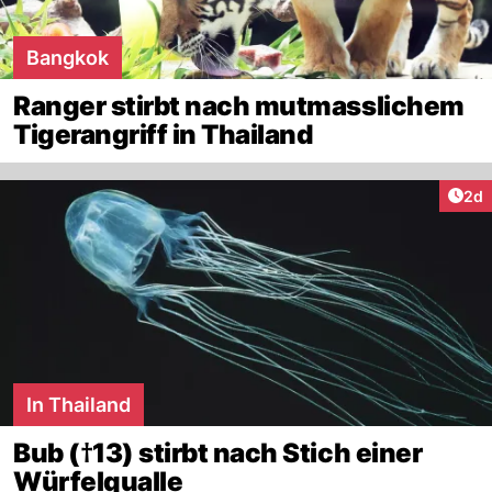
Bangkok
Ranger stirbt nach mutmasslichem
Tigerangriff in Thailand
Arti
2d
In Thailand
Bub (†13) stirbt nach Stich einer
Würfelqualle