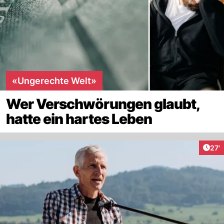
«Ungerechte Welt»
Wer Verschwörungen glaubt,
hatte ein hartes Leben
Arti
27'