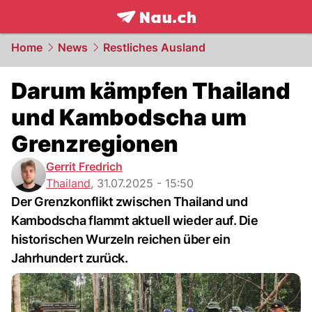
frontpage.
NAU.ch
Home
News
Restliches Ausland
Darum kämpfen Thailand
und Kambodscha um
Grenzregionen
Gerrit Fredrich
Thailand
,
31.07.2025 - 15:50
Der Grenzkonflikt zwischen Thailand und
Kambodscha flammt aktuell wieder auf. Die
historischen Wurzeln reichen über ein
Jahrhundert zurück.