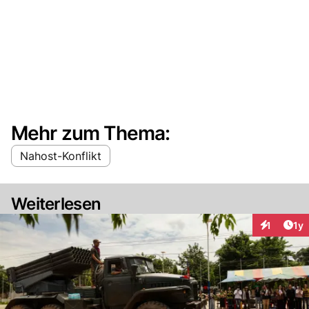
Mehr zum Thema:
Nahost-Konflikt
Weiterlesen
Art
1
1y
Interaktion