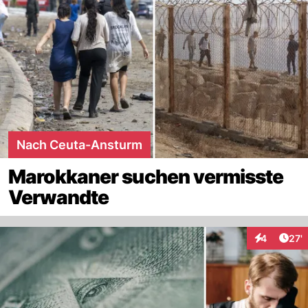
Nach Ceuta-Ansturm
Marokkaner suchen vermisste
Verwandte
Arti
4
27'
Interaktione