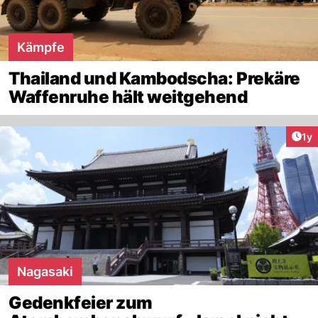
Kämpfe
Thailand und Kambodscha: Prekäre
Waffenruhe hält weitgehend
Art
1y
Nagasaki
Gedenkfeier zum