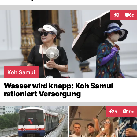
Arti
9
6d
Interaktion
Koh Samui
Wasser wird knapp: Koh Samui
rationiert Versorgung
Artik
25
10d
Interaktionen