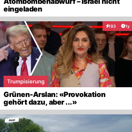
Atombombenabwurf – Israel nicht
eingeladen
Art
193
1y
Interaktionen
Trumpisierung
Grünen-Arslan: «Provokation
gehört dazu, aber ...»