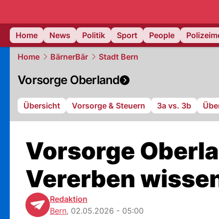
Home
News
Politik
Sport
People
Polizei
Home
BärnerBär
Stadt Bern
Vorsorge Oberland
Übersicht
Vorsorge & Steuern
3a vs. 3b
Übe
Vorsorge Oberla
Vererben wissen
Redaktion
Bern
,
02.05.2026 - 05:00