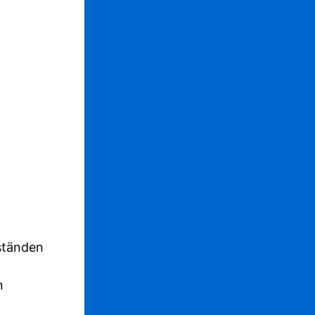
ständen
n