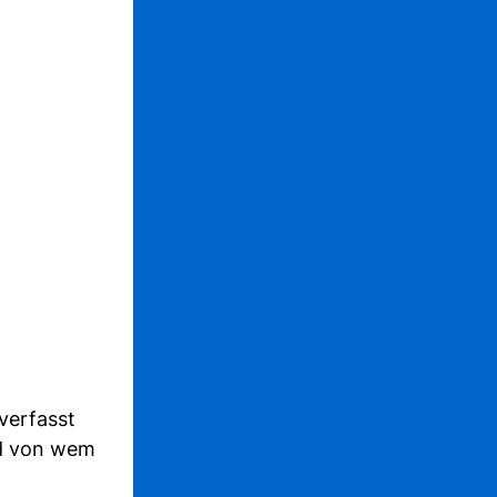
 verfasst
nd von wem