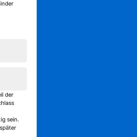
inder
il der
chlass
ig sein.
 später