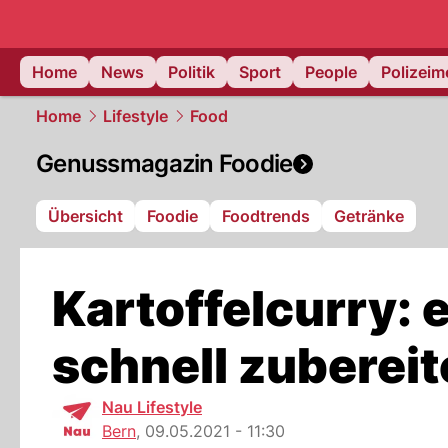
Home
News
Politik
Sport
People
Polizei
Home
Lifestyle
Food
Genussmagazin Foodie
Übersicht
Foodie
Foodtrends
Getränke
Kartoffelcurry: 
schnell zubereit
Nau Lifestyle
Bern
,
09.05.2021 - 11:30