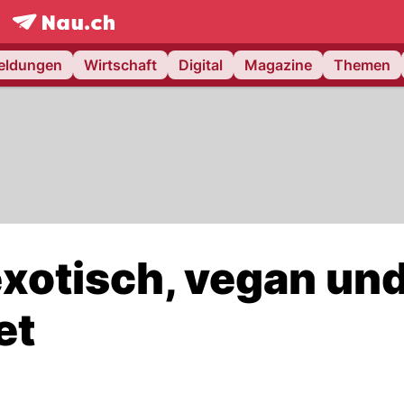
frontpage.
NAU.ch
meldungen
Wirtschaft
Digital
Magazine
Themen
exotisch, vegan un
et