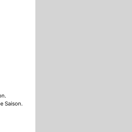
on.
e Saison.