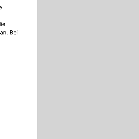
e
die
an. Bei