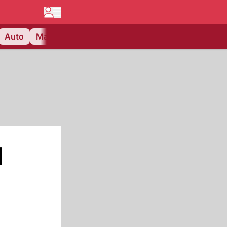
Auto
Matchcenter
Videos
Nau Plus
Lifestyle
d