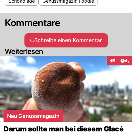
Schokolade
Genussmagazin Foodie
Kommentare
Schreibe einen Kommentar
Weiterlesen
Arti
8
4y
Interaktion
Nau Genussmagazin
Darum sollte man bei diesem Glacé