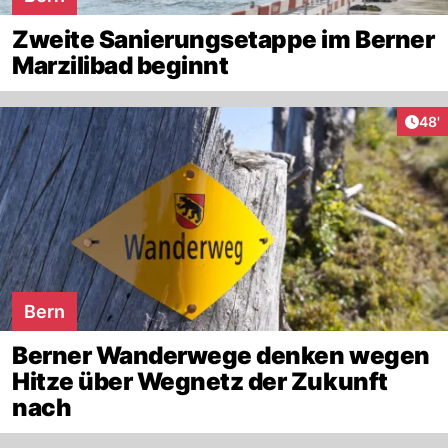
Zweite Sanierungsetappe im Berner
Marzilibad beginnt
Arti
48'
Bern
Berner Wanderwege denken wegen
Hitze über Wegnetz der Zukunft
nach