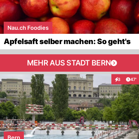
Nau.ch Foodies
Apfelsaft selber machen: So geht's
MEHR AUS STADT BERN
Arti
3
47'
Interaktione
Bern