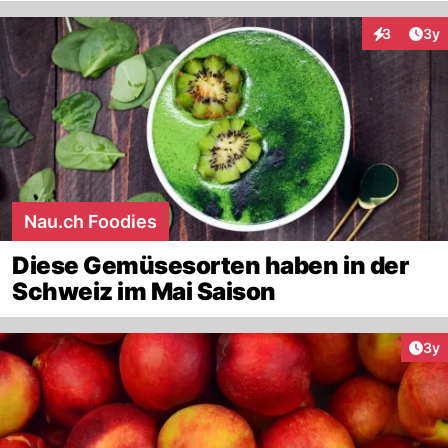
Arti
3
3y
Interaktion
Nau.ch Foodies
Diese Gemüsesorten haben in der
Schweiz im Mai Saison
Arti
3y