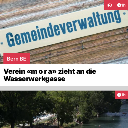
Art
3
1h
Interaktion
Bern BE
Verein «m o r a» zieht an die
Wasserwerkgasse
Art
1h