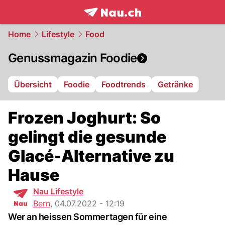
frontpage.
NAU.ch
Home
Lifestyle
Food
Genussmagazin Foodie
Übersicht
Foodie
Foodtrends
Getränke
Frozen Joghurt: So
gelingt die gesunde
Glacé-Alternative zu
Hause
Nau Lifestyle
Bern
,
04.07.2022 - 12:19
Wer an heissen Sommertagen für eine