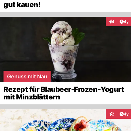
gut kauen!
Arti
4
4y
Interaktion
Genuss mit Nau
Rezept für Blaubeer-Frozen-Yogurt
mit Minzblättern
Arti
2
4y
Interaktion