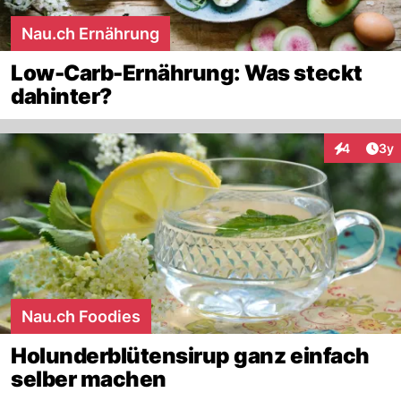
Nau.ch Ernährung
Low-Carb-Ernährung: Was steckt
dahinter?
Arti
4
3y
Interaktion
Nau.ch Foodies
Holunderblütensirup ganz einfach
selber machen