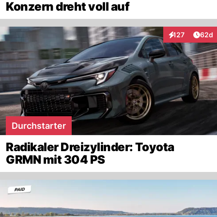
Konzern dreht voll auf
Artik
127
62d
Interaktionen
Durchstarter
Radikaler Dreizylinder: Toyota
GRMN mit 304 PS