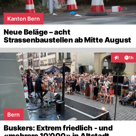
Kanton Bern
Neue Beläge – acht
Strassenbaustellen ab Mitte August
Art
1
1h
Interaktion
Bern
Buskers: Extrem friedlich - und
«mehrere 10'000» in Altstadt