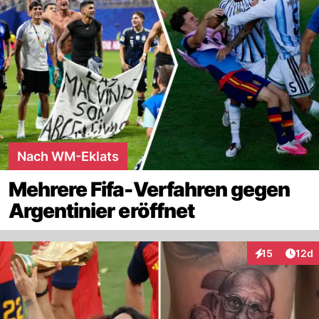
Nach WM-Eklats
Mehrere Fifa-Verfahren gegen
Argentinier eröffnet
Artik
15
12d
Interaktionen