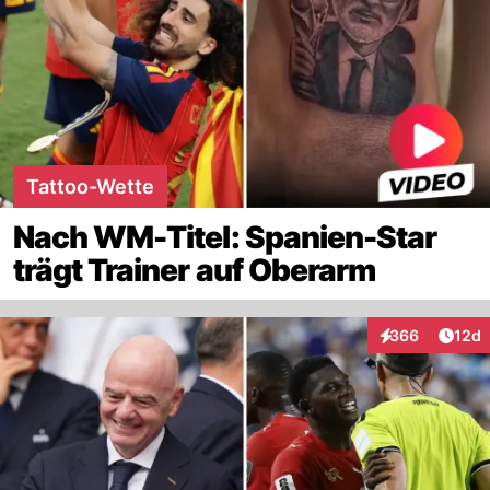
Tattoo-Wette
Nach WM-Titel: Spanien-Star
trägt Trainer auf Oberarm
Artik
366
12d
Interaktionen