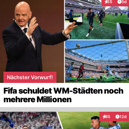
Arti
55
5d
Interaktionen
Nächster Vorwurf!
Fifa schuldet WM-Städten noch
mehrere Millionen
Artik
85
12d
Interaktionen