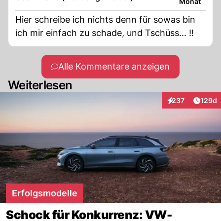
Monat
Hier schreibe ich nichts denn für sowas bin
ich mir einfach zu schade, und Tschüss... !!
Alle Kommentare anzeigen
Weiterlesen
Artike
237
129d
Interaktionen
Erfolgsmodelle
Schock für Konkurrenz: VW-