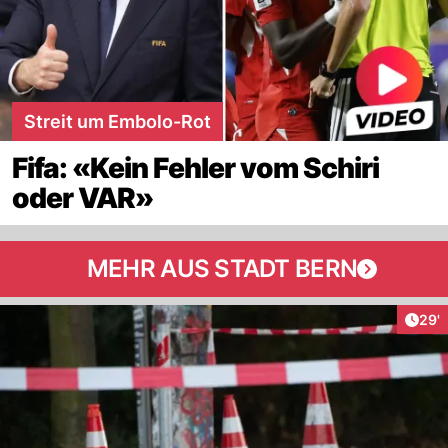
Streit um Embolo-Rot
Fifa: «Kein Fehler vom Schiri
oder VAR»
MEHR AUS STADT BERN
Arti
29'