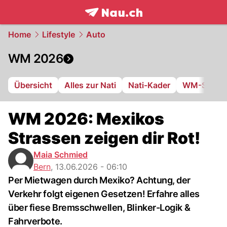
frontpage.
NAU.ch
Home
Lifestyle
Auto
WM 2026
Übersicht
Alles zur Nati
Nati-Kader
WM-Stadie
WM 2026: Mexikos
Strassen zeigen dir Rot!
Maia Schmied
Bern
,
13.06.2026 - 06:10
Per Mietwagen durch Mexiko? Achtung, der
Verkehr folgt eigenen Gesetzen! Erfahre alles
über fiese Bremsschwellen, Blinker-Logik &
Fahrverbote.