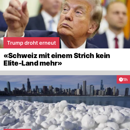
Trump droht erneut
«Schweiz mit einem Strich kein
Elite-Land mehr»
Art
1h