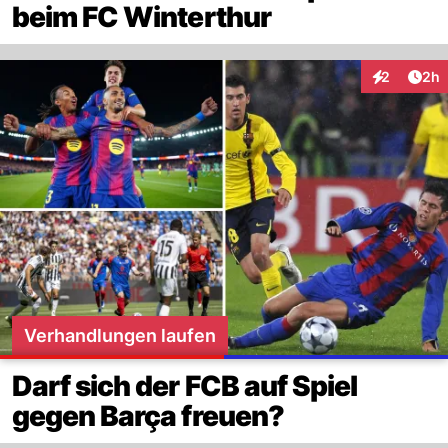
beim FC Winterthur
Arti
2
2h
Interaktion
Verhandlungen laufen
Darf sich der FCB auf Spiel
gegen Barça freuen?