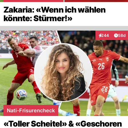
Zakaria: «Wenn ich wählen
könnte: Stürmer!»
Artik
244
58d
Interaktionen
Nati-Frisurencheck
«Toller Scheitel» & «Geschoren