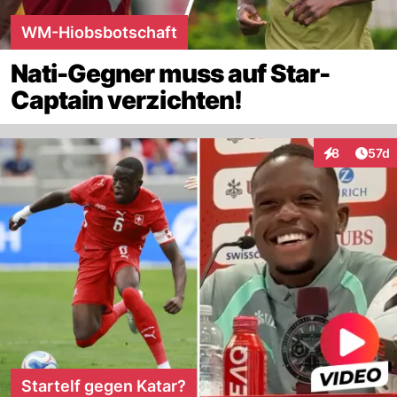
WM-Hiobsbotschaft
Nati-Gegner muss auf Star-
Captain verzichten!
Artik
8
57d
Interaktione
Startelf gegen Katar?