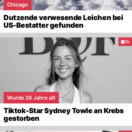
Chicago
Dutzende verwesende Leichen bei
US-Bestatter gefunden
Art
1h
Wurde 26 Jahre alt
Tiktok-Star Sydney Towle an Krebs
gestorben