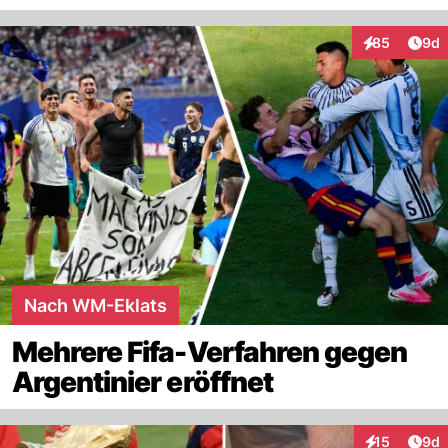
Arti
85
9d
Interaktionen
Nach WM-Eklats
Mehrere Fifa-Verfahren gegen
Argentinier eröffnet
Arti
15
9d