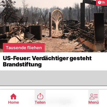
Art
1h
Tausende fliehen
US-Feuer: Verdächtiger gesteht
Brandstiftung
Footer
Nau.ch folgen
Home
Teilen
Menü