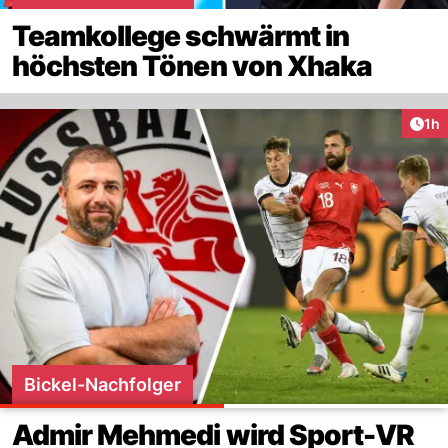
Teamkollege schwärmt in
höchsten Tönen von Xhaka
Art
1h
Bickel-Nachfolger
Admir Mehmedi wird Sport-VR