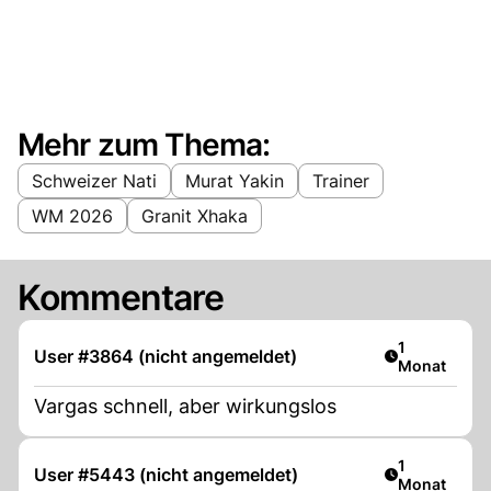
Mehr zum Thema:
Schweizer Nati
Murat Yakin
Trainer
WM 2026
Granit Xhaka
Kommentare
Artikel veröf
1
User #3864 (nicht angemeldet)
Monat
Vargas schnell, aber wirkungslos
Artikel veröf
1
User #5443 (nicht angemeldet)
Monat