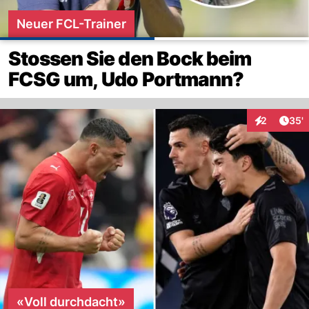
Neuer FCL-Trainer
Stossen Sie den Bock beim
FCSG um, Udo Portmann?
Arti
2
35'
Interaktione
«Voll durchdacht»