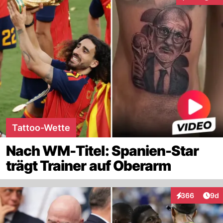
Interaktione
Tattoo-Wette
Nach WM-Titel: Spanien-Star
trägt Trainer auf Oberarm
Arti
366
9d
Interaktionen