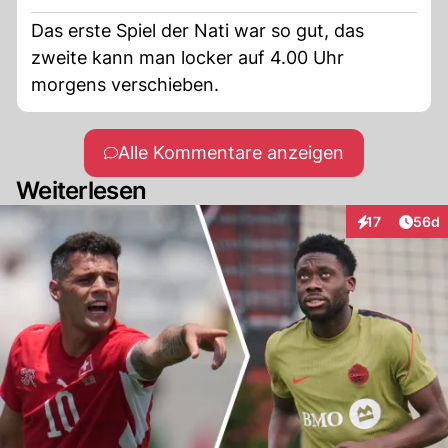
Das erste Spiel der Nati war so gut, das
zweite kann man locker auf 4.00 Uhr
morgens verschieben.
Alle Kommentare anzeigen
Weiterlesen
Artik
17
56d
Interaktionen