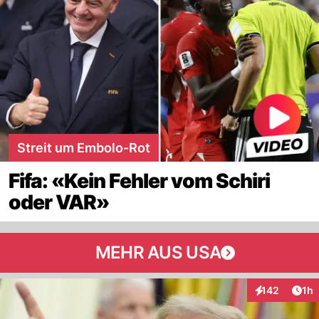
Streit um Embolo-Rot
Fifa: «Kein Fehler vom Schiri
oder VAR»
MEHR AUS USA
Art
142
1h
Interaktionen