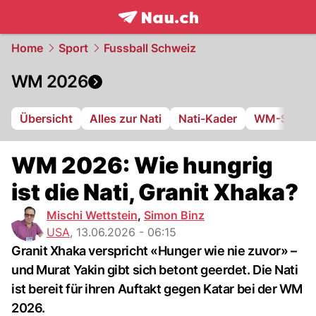
frontpage.
NAU.ch
Home
Sport
Fussball Schweiz
WM 2026
Übersicht
Alles zur Nati
Nati-Kader
WM-Stadie
WM 2026: Wie hungrig
ist die Nati, Granit Xhaka?
Mischi Wettstein
,
Simon Binz
USA
,
13.06.2026 - 06:15
Granit Xhaka verspricht «Hunger wie nie zuvor» –
und Murat Yakin gibt sich betont geerdet. Die Nati
ist bereit für ihren Auftakt gegen Katar bei der WM
2026.