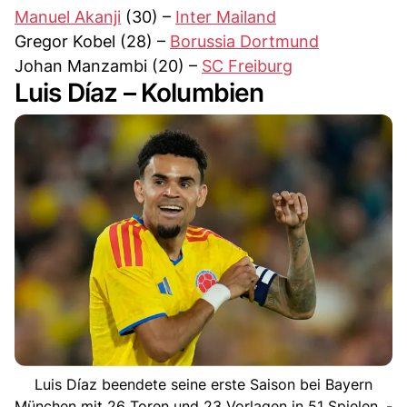
Manuel Akanji
(30) –
Inter Mailand
Gregor Kobel (28) –
Borussia Dortmund
Johan Manzambi (20) –
SC Freiburg
Luis Díaz – Kolumbien
Luis Díaz beendete seine erste Saison bei Bayern
München mit 26 Toren und 23 Vorlagen in 51 Spielen. -