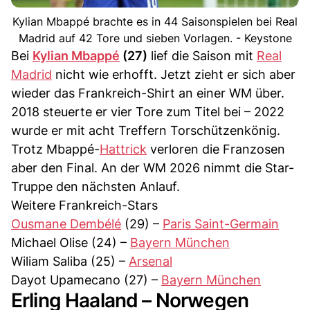
Kylian Mbappé brachte es in 44 Saisonspielen bei Real
Madrid auf 42 Tore und sieben Vorlagen. - Keystone
Bei
Kylian Mbappé
(27)
lief die Saison mit
Real
Madrid
nicht wie erhofft. Jetzt zieht er sich aber
wieder das Frankreich-Shirt an einer WM über.
2018 steuerte er vier Tore zum Titel bei – 2022
wurde er mit acht Treffern Torschützenkönig.
Trotz Mbappé-
Hattrick
verloren die Franzosen
aber den Final. An der WM 2026 nimmt die Star-
Truppe den nächsten Anlauf.
Weitere Frankreich-Stars
Ousmane Dembélé
(29) –
Paris Saint-Germain
Michael Olise (24) –
Bayern München
Wiliam Saliba (25) –
Arsenal
Dayot Upamecano (27) –
Bayern München
Erling Haaland – Norwegen