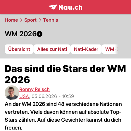
frontpage.
NAU.ch
Home
Sport
Tennis
WM 2026
Übersicht
Alles zur Nati
Nati-Kader
WM-Stadie
Das sind die Stars der WM
2026
Ronny Reisch
USA
,
05.06.2026 - 10:59
An der WM 2026 sind 48 verschiedene Nationen
vertreten. Viele davon können auf absolute Top-
Stars zählen. Auf diese Gesichter kannst du dich
freuen.