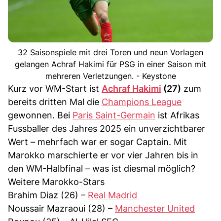
32 Saisonspiele mit drei Toren und neun Vorlagen
gelangen Achraf Hakimi für PSG in einer Saison mit
mehreren Verletzungen. - Keystone
Kurz vor WM-Start ist
Achraf Hakimi
(27)
zum
bereits dritten Mal die
Champions League
gewonnen. Bei
Paris Saint-Germain
ist Afrikas
Fussballer des Jahres 2025 ein unverzichtbarer
Wert – mehrfach war er sogar Captain. Mit
Marokko marschierte er vor vier Jahren bis in
den WM-Halbfinal – was ist diesmal möglich?
Weitere Marokko-Stars
Brahim Diaz (26) –
Real Madrid
Noussair Mazraoui (28) –
Manchester United