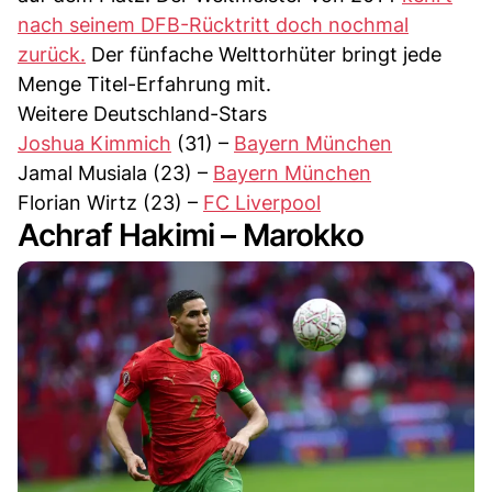
nach seinem DFB-Rücktritt doch nochmal
zurück.
Der fünfache Welttorhüter bringt jede
Menge Titel-Erfahrung mit.
Weitere Deutschland-Stars
Joshua Kimmich
(31) –
Bayern München
Jamal Musiala (23) –
Bayern München
Florian Wirtz (23) –
FC Liverpool
Achraf Hakimi – Marokko