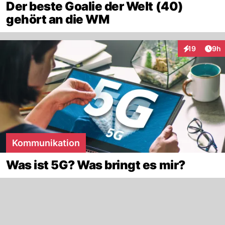
Der beste Goalie der Welt (40)
gehört an die WM
Arti
19
9h
Interaktione
Kommunikation
Was ist 5G? Was bringt es mir?