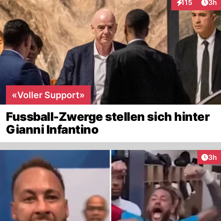
Arti
115
3h
Interaktionen
«Voller Support»
Fussball-Zwerge stellen sich hinter
Gianni Infantino
Arti
3h