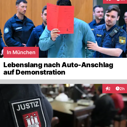
Interaktion
In München
Lebenslang nach Auto-Anschlag
auf Demonstration
Arti
2
2h
Interaktion