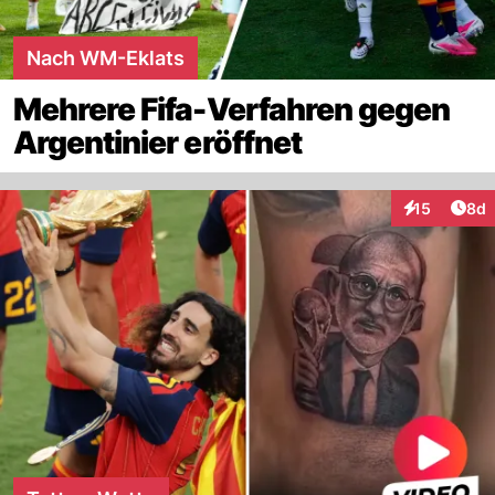
Nach WM-Eklats
Mehrere Fifa-Verfahren gegen
Argentinier eröffnet
Arti
15
8d
Interaktione