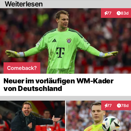
Weiterlesen
Artik
77
83d
Interaktionen
Comeback?
Neuer im vorläufigen WM-Kader
von Deutschland
Artik
77
78d
Interaktionen