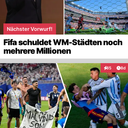
Nächster Vorwurf!
Fifa schuldet WM-Städten noch
mehrere Millionen
Arti
85
8d
Interaktionen