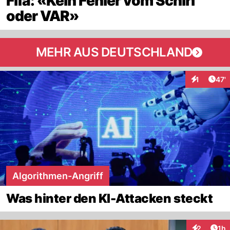
Fifa: «Kein Fehler vom Schiri
oder VAR»
MEHR AUS DEUTSCHLAND
Arti
1
47'
Interaktion
Algorithmen-Angriff
Was hinter den KI-Attacken steckt
Art
2
1h