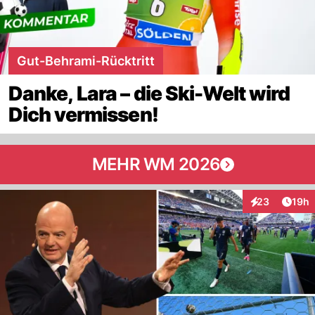
Gut-Behrami-Rücktritt
Danke, Lara – die Ski-Welt wird
Dich vermissen!
MEHR WM 2026
Artik
23
19h
Interaktionen