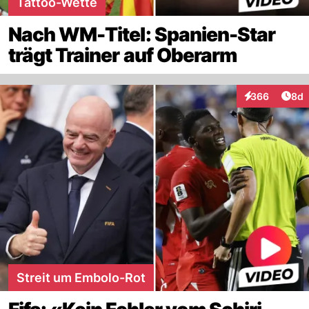
Tattoo-Wette
Nach WM-Titel: Spanien-Star
trägt Trainer auf Oberarm
Arti
366
8d
Interaktionen
Streit um Embolo-Rot