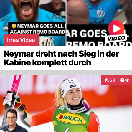
Irres Video
Neymar dreht nach Sieg in der
Kabine komplett durch
Arti
358
4h
Interaktionen