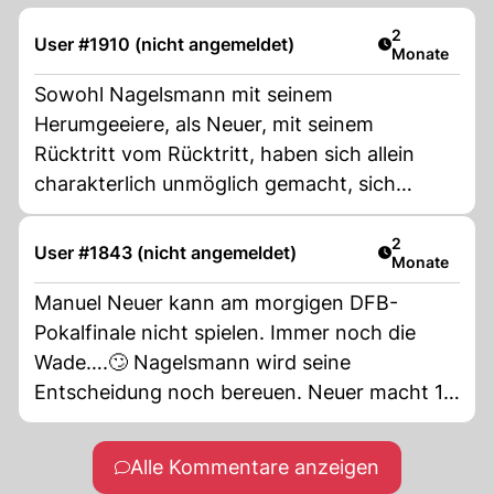
Artikel veröff
2
User #1910 (nicht angemeldet)
Monate
Sowohl Nagelsmann mit seinem
Herumgeeiere, als Neuer, mit seinem
Rücktritt vom Rücktritt, haben sich allein
charakterlich unmöglich gemacht, sich
insbesondere Baumann gegenüber schofelig
verhalten. Beide werden vermutlich ihre
Artikel veröff
2
User #1843 (nicht angemeldet)
Monate
Quittung bekommen, wenn der "Oldi" Neuer
mit dem ersten Wadenkrampf für die
Manuel Neuer kann am morgigen DFB-
gesamte WM ausfällt.
Pokalfinale nicht spielen. Immer noch die
Wade….🙄 Nagelsmann wird seine
Entscheidung noch bereuen. Neuer macht 1
Spiel und fällt dann für den Rest des Turniers
„verletzt“ aus!
Alle Kommentare anzeigen