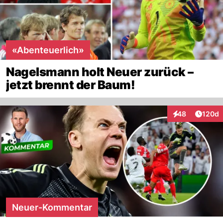
«Abenteuerlich»
Nagelsmann holt Neuer zurück –
jetzt brennt der Baum!
Artike
48
120d
Interaktionen
Neuer-Kommentar