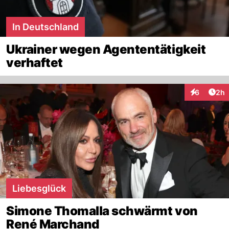
In Deutschland
Ukrainer wegen Agententätigkeit
verhaftet
Arti
6
2h
Interaktion
Liebesglück
Simone Thomalla schwärmt von
René Marchand