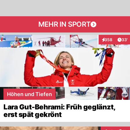
MEHR IN SPORT
Arti
358
33'
Interaktionen
Höhen und Tiefen
Lara Gut-Behrami: Früh geglänzt,
erst spät gekrönt