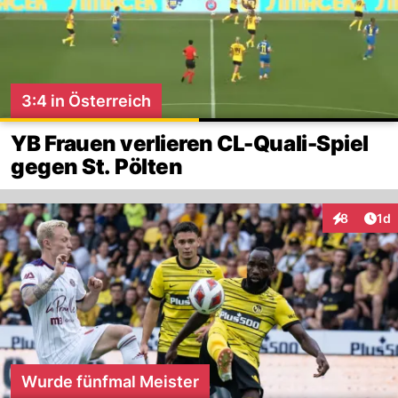
3:4 in Österreich
YB Frauen verlieren CL-Quali-Spiel
gegen St. Pölten
Art
8
1d
Interaktion
Wurde fünfmal Meister