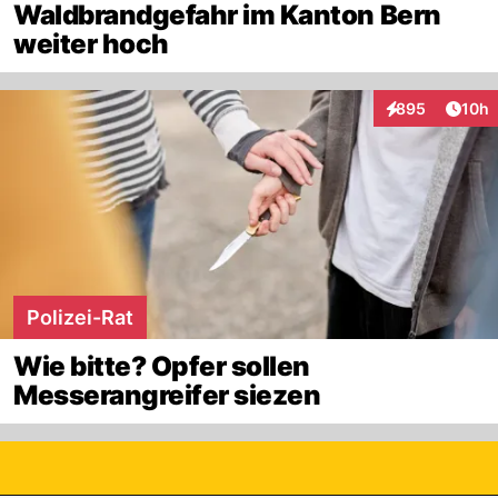
Waldbrandgefahr im Kanton Bern
weiter hoch
Artik
895
10h
Interaktionen
Polizei-Rat
Wie bitte? Opfer sollen
Messerangreifer siezen