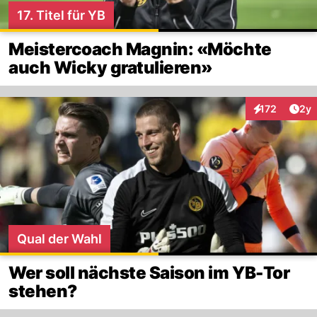
17. Titel für YB
Meistercoach Magnin: «Möchte
auch Wicky gratulieren»
Arti
172
2y
Interaktionen
Qual der Wahl
Wer soll nächste Saison im YB-Tor
stehen?