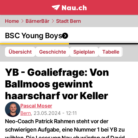
frontpage.
NAU.ch
Home
BärnerBär
Stadt Bern
BSC Young Boys
Übersicht
Geschichte
Spielplan
Tabelle
YB - Goaliefrage: Von
Ballmoos gewinnt
haarscharf vor Keller
Pascal Moser
Bern
,
23.05.2024 - 12:11
Neo-Coach Patrick Rahmen steht vor der
schwierigen Aufgabe, eine Nummer 1 bei YB zu
wählen. Die Leser von Nau.ch würden auf David