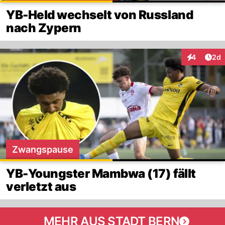
YB-Held wechselt von Russland
nach Zypern
Arti
4
2d
Interaktion
Zwangspause
YB-Youngster Mambwa (17) fällt
verletzt aus
MEHR AUS STADT BERN