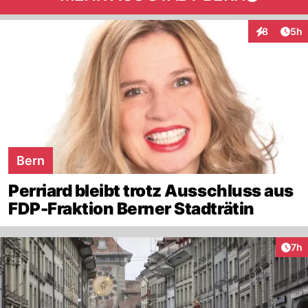
Arti
8
5h
Interaktion
Bern
Perriard bleibt trotz Ausschluss aus
FDP-Fraktion Berner Stadträtin
Arti
7h