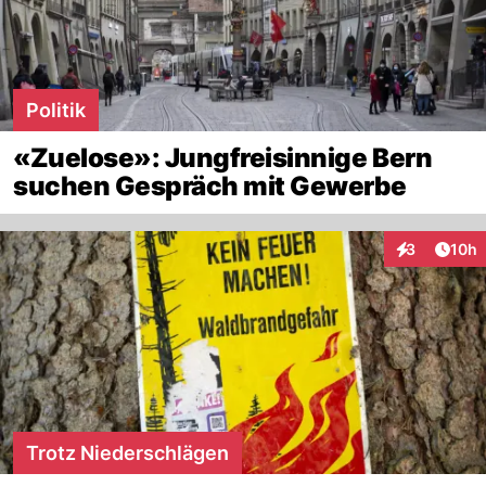
Politik
«Zuelose»: Jungfreisinnige Bern
suchen Gespräch mit Gewerbe
Artik
3
10h
Interaktione
Trotz Niederschlägen