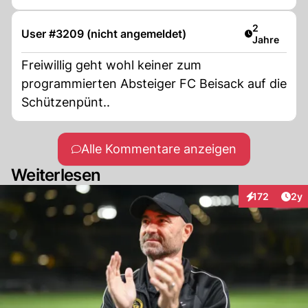
Artikel verö
2
User #3209 (nicht angemeldet)
Jahre
Freiwillig geht wohl keiner zum
programmierten Absteiger FC Beisack auf die
Schützenpünt..
Alle Kommentare anzeigen
Weiterlesen
Arti
172
2y
Interaktionen