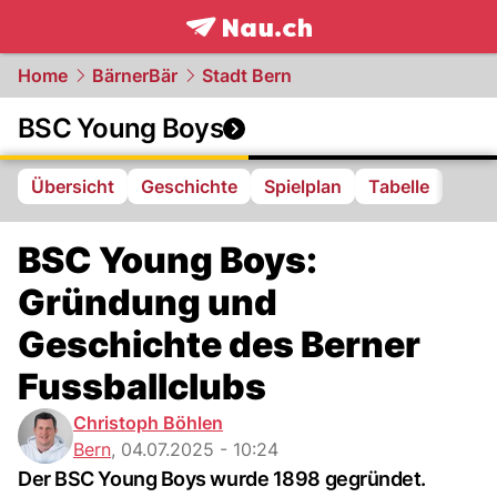
frontpage.
NAU.ch
Home
BärnerBär
Stadt Bern
BSC Young Boys
Übersicht
Geschichte
Spielplan
Tabelle
BSC Young Boys:
Gründung und
Geschichte des Berner
Fussballclubs
Christoph Böhlen
Bern
,
04.07.2025 - 10:24
Der BSC Young Boys wurde 1898 gegründet.