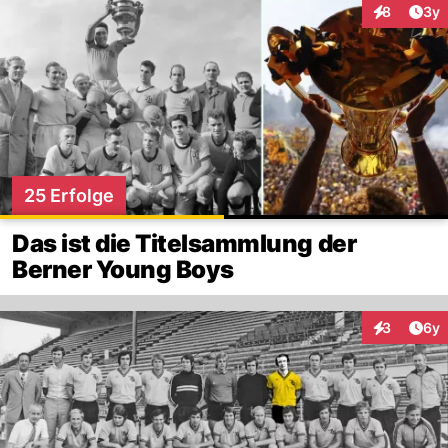
Arti
8
3y
Interaktion
25 Erfolge
Das ist die Titelsammlung der
Berner Young Boys
Arti
3
6y
Interaktion