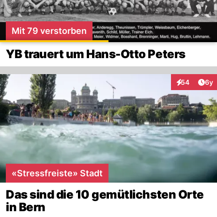
Mit 79 verstorben
YB trauert um Hans-Otto Peters
Arti
54
6y
Interaktionen
«Stressfreiste» Stadt
Das sind die 10 gemütlichsten Orte
in Bern