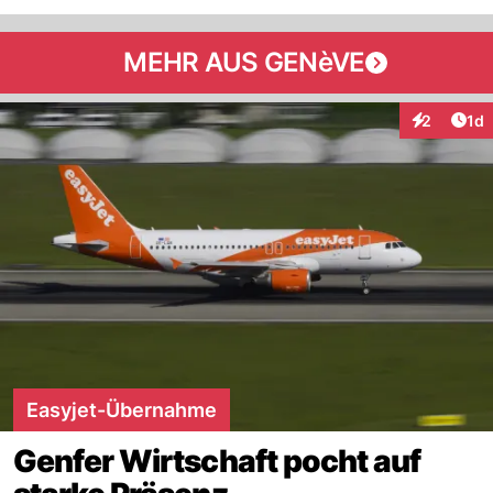
MEHR AUS GENèVE
Art
2
1d
Interaktion
Easyjet-Übernahme
Genfer Wirtschaft pocht auf