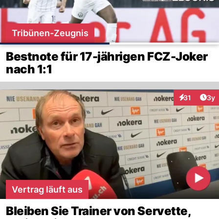
Tribünen-Zeugnis
Bestnote für 17-jährigen FCZ-Joker
nach 1:1
Arti
31
3y
Interaktione
Vertrag läuft aus
Bleiben Sie Trainer von Servette,