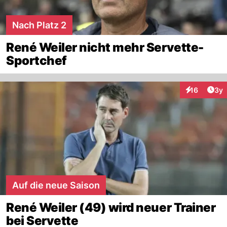
Nach Platz 2
René Weiler nicht mehr Servette-
Sportchef
Arti
16
3y
Interaktione
Auf die neue Saison
René Weiler (49) wird neuer Trainer
bei Servette