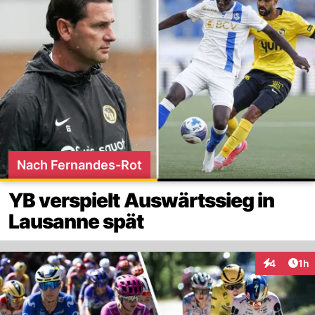
Nach Fernandes-Rot
YB verspielt Auswärtssieg in
Lausanne spät
Art
4
1h
Interaktion