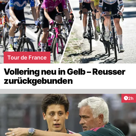
Tour de France
Vollering neu in Gelb – Reusser
zurückgebunden
Arti
2h