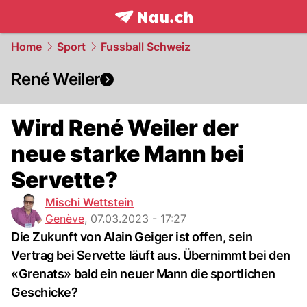
frontpage.
NAU.ch
Home
Sport
Fussball Schweiz
René Weiler
Wird René Weiler der
neue starke Mann bei
Servette?
Mischi Wettstein
Genève
,
07.03.2023 - 17:27
Die Zukunft von Alain Geiger ist offen, sein
Vertrag bei Servette läuft aus. Übernimmt bei den
«Grenats» bald ein neuer Mann die sportlichen
Geschicke?