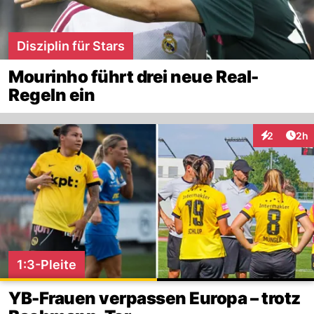
Disziplin für Stars
Mourinho führt drei neue Real-
Regeln ein
Arti
2
2h
Interaktion
1:3-Pleite
YB-Frauen verpassen Europa – trotz