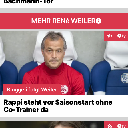
Bachmann-Tor
MEHR RENé WEILER
Art
3
1y
Interaktion
Binggeli folgt Weiler
Rappi steht vor Saisonstart ohne
Co-Trainer da
Art
5
1y