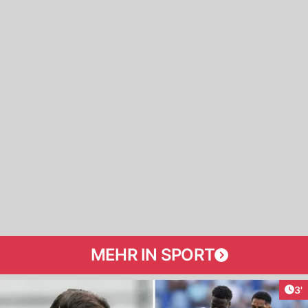
MEHR IN SPORT
Art
3'