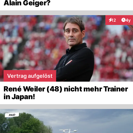
Alain Geiger?
Arti
12
4y
Interaktione
Vertrag aufgelöst
René Weiler (48) nicht mehr Trainer
in Japan!