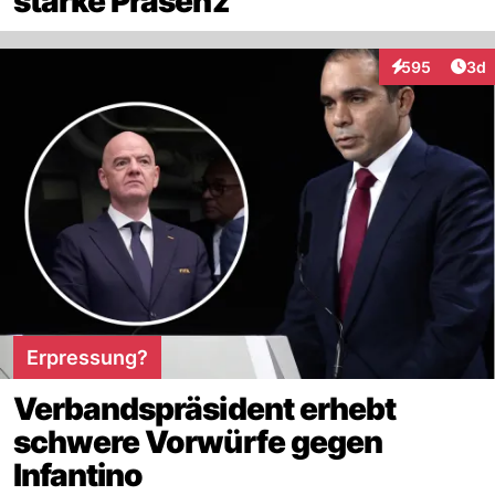
starke Präsenz
Arti
595
3d
Interaktionen
Erpressung?
Verbandspräsident erhebt
schwere Vorwürfe gegen
Infantino