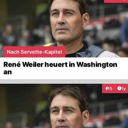
Interaktion
Nach Servette-Kapitel
René Weiler heuert in Washington
an
Art
15
1y
Interaktione