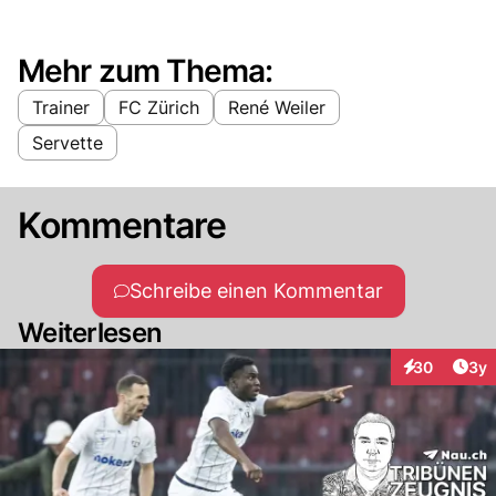
Mehr zum Thema:
Trainer
FC Zürich
René Weiler
Servette
Kommentare
Schreibe einen Kommentar
Weiterlesen
Arti
30
3y
Interaktionen