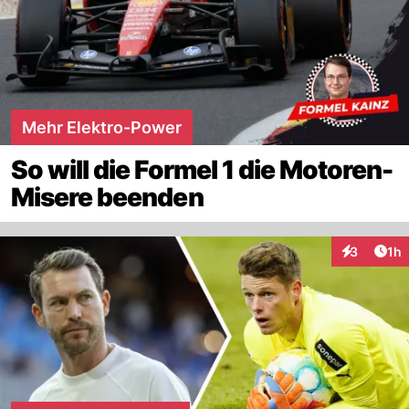
Mehr Elektro-Power
So will die Formel 1 die Motoren-
Misere beenden
Art
3
1h
Interaktion