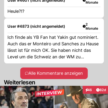
User #4601 (nicht angemeldet)
Monate
Heule?!?
Artikel veröff
2
User #4873 (nicht angemeldet)
Monate
Ich finde als YB Fan hat Yakin gut nominiert.
Auch das er Monteiro und Sanches zu Hause
lässt ist für mich OK. Sie haben nicht das
Level um die Schweiz an der WM zu
vertreten.
Alle Kommentare anzeigen
Weiterlesen
Artik
46
82d
Interaktionen