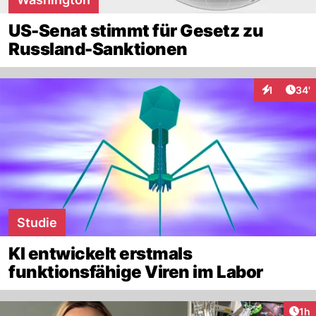
US-Senat stimmt für Gesetz zu
Russland-Sanktionen
Arti
1
34'
Interaktion
Studie
KI entwickelt erstmals
funktionsfähige Viren im Labor
Art
1h