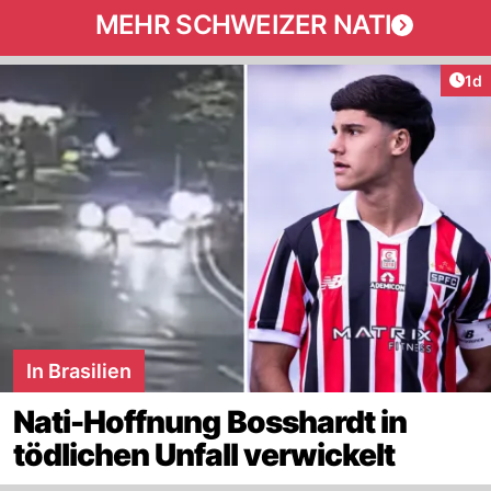
MEHR SCHWEIZER NATI
Art
1d
In Brasilien
Nati-Hoffnung Bosshardt in
tödlichen Unfall verwickelt