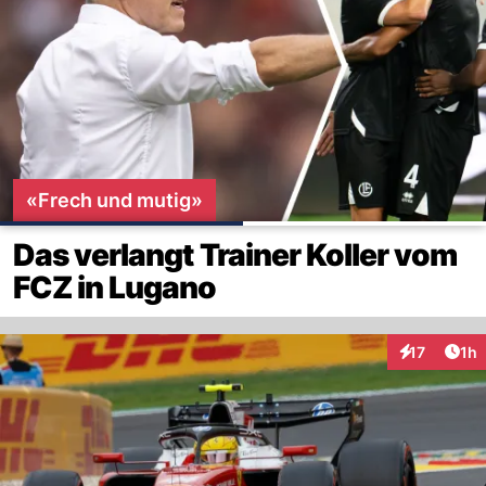
«Frech und mutig»
Das verlangt Trainer Koller vom
FCZ in Lugano
Art
17
1h
Interaktione