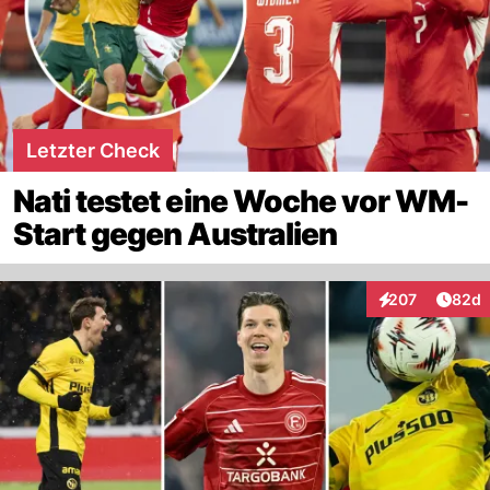
Letzter Check
Nati testet eine Woche vor WM-
Start gegen Australien
Artik
207
82d
Interaktionen