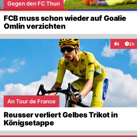
Gegen den FC Thun
FCB muss schon wieder auf Goalie
Omlin verzichten
Arti
4
2h
Interaktion
An Tour de France
Reusser verliert Gelbes Trikot in
Königsetappe