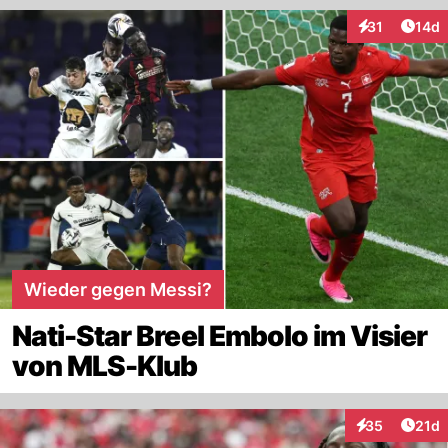
Artik
31
14d
Interaktionen
Wieder gegen Messi?
Nati-Star Breel Embolo im Visier
von MLS-Klub
Artik
35
21d
Interaktionen