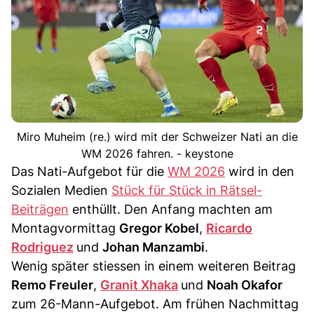
Miro Muheim (re.) wird mit der Schweizer Nati an die
WM 2026 fahren. - keystone
Das Nati-Aufgebot für die
WM 2026
wird in den
Sozialen Medien
Stück für Stück in Rätsel-
Beiträgen
enthüllt. Den Anfang machten am
Montagvormittag
Gregor Kobel
,
Ricardo
Rodriguez
und
Johan Manzambi
.
Wenig später stiessen in einem weiteren Beitrag
Remo Freuler
,
Granit Xhaka
und
Noah Okafor
zum 26-Mann-Aufgebot. Am frühen Nachmittag