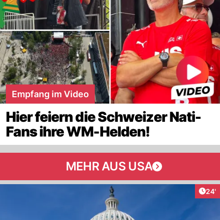
Empfang im Video
Hier feiern die Schweizer Nati-
Fans ihre WM-Helden!
MEHR AUS USA
Arti
24'