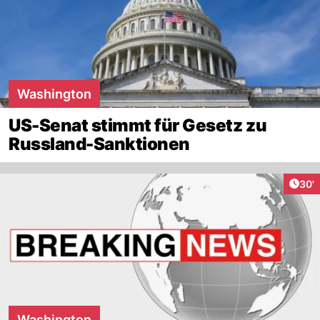
Washington
US-Senat stimmt für Gesetz zu
Russland-Sanktionen
Arti
30'
Washington