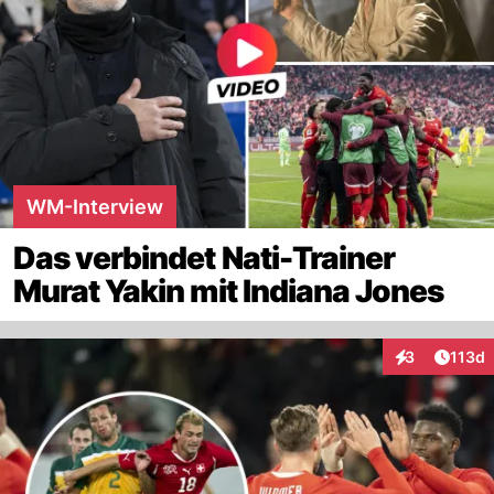
WM-Interview
Das verbindet Nati-Trainer
Murat Yakin mit Indiana Jones
Artike
3
113d
Interaktionen