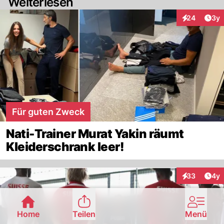
Weiterlesen
Arti
24
3y
Interaktionen
Für guten Zweck
Nati-Trainer Murat Yakin räumt
Kleiderschrank leer!
Arti
33
4y
Interaktionen
Home
Teilen
Menü