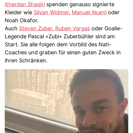
Xherdan Shaqiri
spenden genauso signierte
Kleider wie
Silvan Widmer
,
Manuel Akanji
oder
Noah Okafor.
Auch
Steven Zuber
,
Ruben Vargas
oder Goalie-
Legende Pascal «Zubi» Zuberbühler sind am
Start. Sie alle folgen dem Vorbild des Nati-
Coaches und graben für einen guten Zweck in
ihren Schränken.