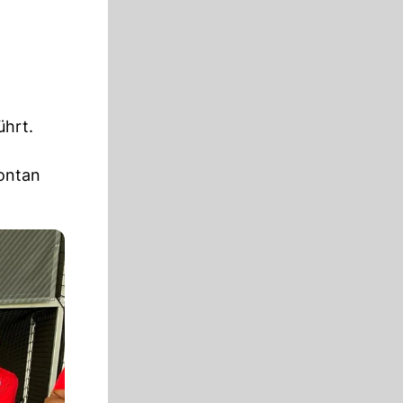
ührt.
pontan