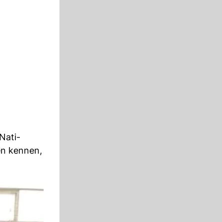
 Nati-
en kennen,