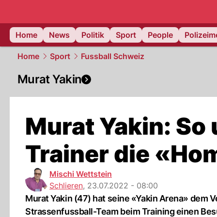
Home
News
Politik
Sport
People
Polizei
Home
Sport
Fussball Schweiz
Murat Yakin
Murat Yakin: So 
Trainer die «Ho
Mischi Wettstein
Schlieren
,
23.07.2022 - 08:00
Murat Yakin (47) hat seine «Yakin Arena» dem Ve
Strassenfussball-Team beim Training einen Bes