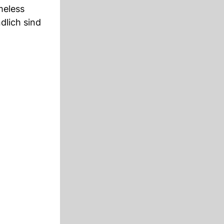
meless
dlich sind