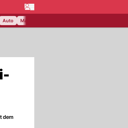
Auto
Matchcenter
Videos
Nau Plus
Lifestyle
i-
et dem