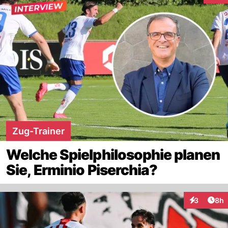
Zug-Trainer
Welche Spielphilosophie planen
Sie, Erminio Piserchia?
Arti
3
8h
Interaktion