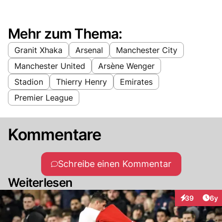
Mehr zum Thema:
Granit Xhaka
Arsenal
Manchester City
Manchester United
Arsène Wenger
Stadion
Thierry Henry
Emirates
Premier League
Kommentare
Schreibe einen Kommentar
Weiterlesen
Arti
39
6y
Interaktionen