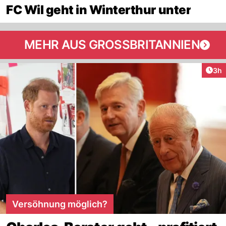
FC Wil geht in Winterthur unter
MEHR AUS GROSSBRITANNIEN
Arti
3h
Versöhnung möglich?