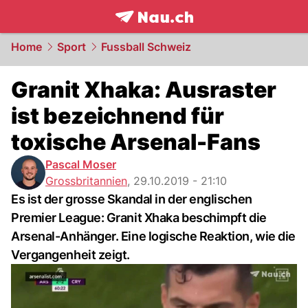
frontpage.
NAU.ch
Home
Sport
Fussball Schweiz
Granit Xhaka: Ausraster
ist bezeichnend für
toxische Arsenal-Fans
Pascal Moser
Grossbritannien
,
29.10.2019 - 21:10
Es ist der grosse Skandal in der englischen
Premier League: Granit Xhaka beschimpft die
Arsenal-Anhänger. Eine logische Reaktion, wie die
Vergangenheit zeigt.