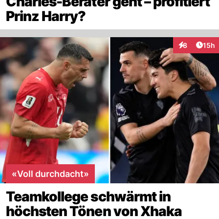
Charles-Berater geht – profitiert
Prinz Harry?
Artik
8
15h
Interaktione
«Voll durchdacht»
Teamkollege schwärmt in
höchsten Tönen von Xhaka