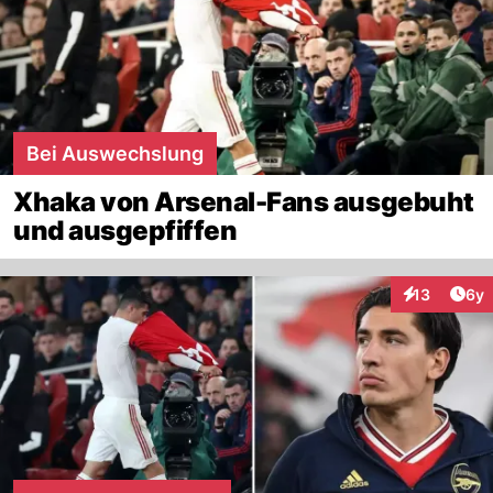
Bei Auswechslung
Xhaka von Arsenal-Fans ausgebuht
und ausgepfiffen
Arti
13
6y
Interaktione