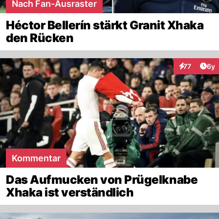
Nach Fan-Ausraster
Héctor Bellerín stärkt Granit Xhaka
den Rücken
Arti
77
6y
Interaktione
Kommentar
Das Aufmucken von Prügelknabe
Xhaka ist verständlich