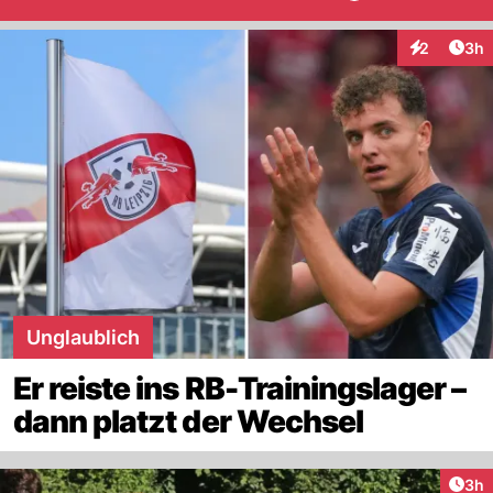
Arti
2
3h
Interaktion
Unglaublich
Er reiste ins RB-Trainingslager –
dann platzt der Wechsel
Arti
3h