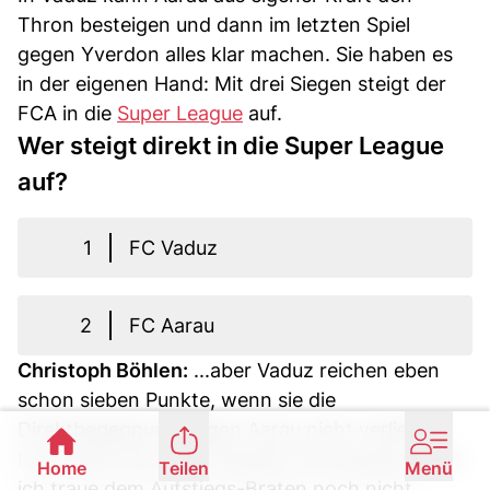
Thron besteigen und dann im letzten Spiel
gegen Yverdon alles klar machen. Sie haben es
in der eigenen Hand: Mit drei Siegen steigt der
FCA in die
Super League
auf.
Wer steigt direkt in die Super League
auf?
1
FC Vaduz
2
FC Aarau
Christoph Böhlen:
...aber Vaduz reichen eben
schon sieben Punkte, wenn sie die
Direktbegegnung gegen Aarau nicht verlieren.
Ich drücke zwar den Aarauern die Daumen, aber
Home
Teilen
Menü
ich traue dem Aufstiegs-Braten noch nicht.