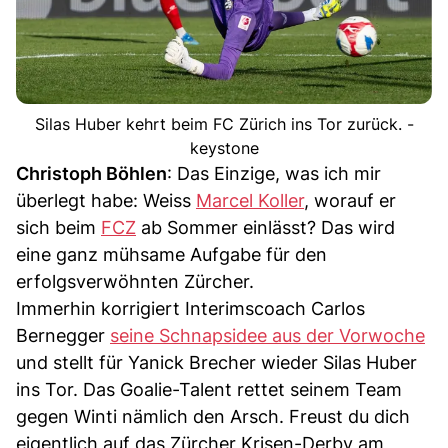
Silas Huber kehrt beim FC Zürich ins Tor zurück. -
keystone
Christoph Böhlen
: Das Einzige, was ich mir
überlegt habe: Weiss
Marcel Koller
, worauf er
sich beim
FCZ
ab Sommer einlässt? Das wird
eine ganz mühsame Aufgabe für den
erfolgsverwöhnten Zürcher.
Immerhin korrigiert Interimscoach Carlos
Bernegger
seine Schnapsidee aus der Vorwoche
und stellt für Yanick Brecher wieder Silas Huber
ins Tor. Das Goalie-Talent rettet seinem Team
gegen Winti nämlich den Arsch. Freust du dich
eigentlich auf das Zürcher Krisen-Derby am