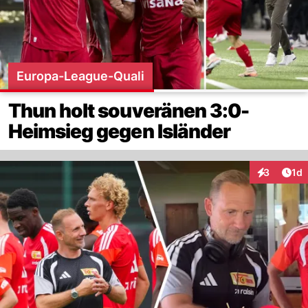
Europa-League-Quali
Thun holt souveränen 3:0-
Heimsieg gegen Isländer
Art
3
1d
Interaktion