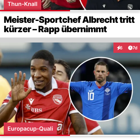
Thun-Knall
Meister-Sportchef Albrecht tritt
kürzer – Rapp übernimmt
Art
6
7d
Interaktion
Europacup-Quali