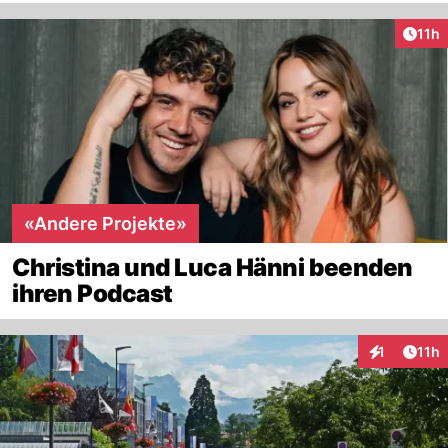
Artik
11h
«Andere Projekte»
Christina und Luca Hänni beenden
ihren Podcast
Artik
1
11h
Interaktione