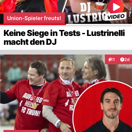
Union-Spieler freuts!
Keine Siege in Tests - Lustrinelli
macht den DJ
Arti
11
2d
Interaktione