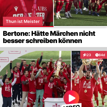
Thun ist Meister
Bertone: Hätte Märchen nicht
besser schreiben können
Artik
123
84d
Interaktionen