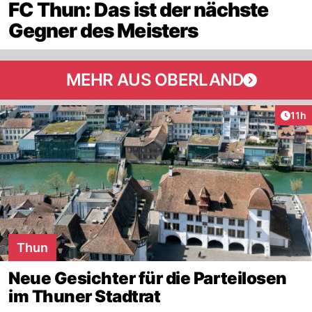
FC Thun: Das ist der nächste
Gegner des Meisters
MEHR AUS OBERLAND
Artik
11h
Thun
Neue Gesichter für die Parteilosen
im Thuner Stadtrat