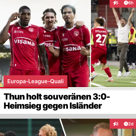
Arti
5
6h
Interaktion
Europa-League-Quali
Thun holt souveränen 3:0-
Heimsieg gegen Isländer
Arti
3
2d
Interaktion