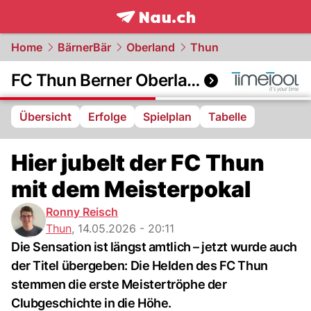
frontpage.
NAU.ch
Home
BärnerBär
Oberland
Thun
FC Thun Berner Oberland
Übersicht
Erfolge
Spielplan
Tabelle
Hier jubelt der FC Thun
mit dem Meisterpokal
Ronny Reisch
Thun
,
14.05.2026 - 20:11
Die Sensation ist längst amtlich – jetzt wurde auch
der Titel übergeben: Die Helden des FC Thun
stemmen die erste Meistertröphe der
Clubgeschichte in die Höhe.