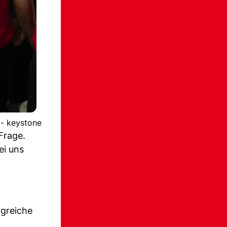
 - keystone
Frage.
ei uns
lgreiche