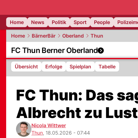
Home
News
Politik
Sport
People
Polizei
Home
BärnerBär
Oberland
Thun
FC Thun Berner Oberland
Übersicht
Erfolge
Spielplan
Tabelle
FC Thun: Das sa
Albrecht zu Lust
Nicola Wittwer
Thun
,
18.05.2026 - 07:44