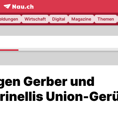
frontpage.
NAU.ch
meldungen
Wirtschaft
Digital
Magazine
Themen
gen Gerber und
rinellis Union-Ger