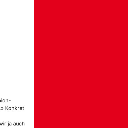
nion-
.» Konkret
wir ja auch