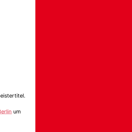
stertitel.
erlin
um