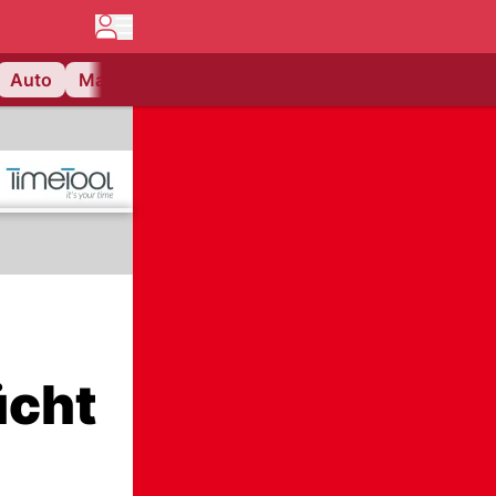
Auto
Matchcenter
Videos
Nau Plus
Lifestyle
ücht