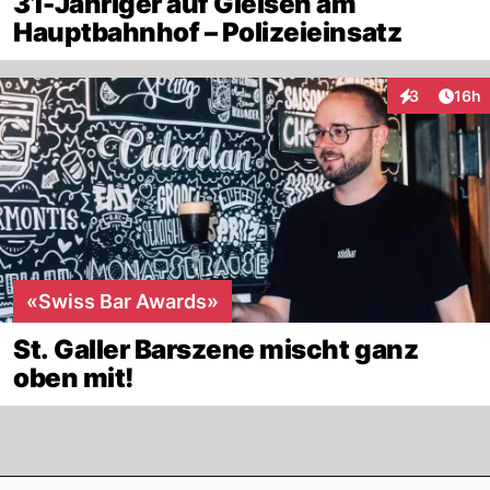
31-Jähriger auf Gleisen am
Hauptbahnhof – Polizeieinsatz
Artik
3
16h
Interaktione
«Swiss Bar Awards»
St. Galler Barszene mischt ganz
oben mit!