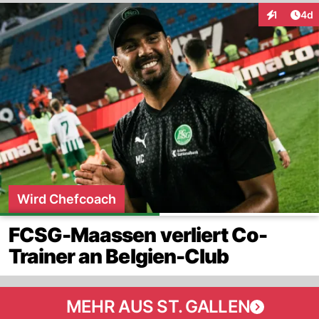
Arti
1
4d
Interaktion
Wird Chefcoach
FCSG-Maassen verliert Co-
Trainer an Belgien-Club
MEHR AUS ST. GALLEN