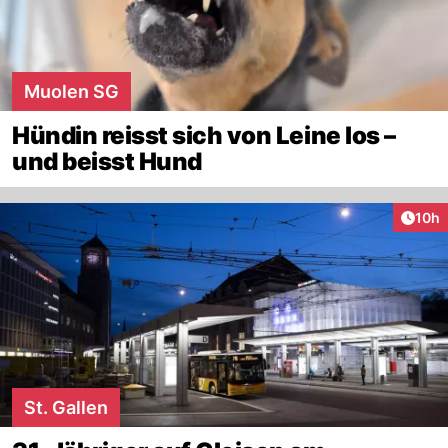
Muolen SG
Hündin reisst sich von Leine los –
und beisst Hund
Artik
10h
St. Gallen