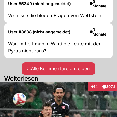
Artikel veröff
9
User #5349 (nicht angemeldet)
Monate
Vermisse die blöden Fragen von Wettstein.
Artikel veröff
9
User #3838 (nicht angemeldet)
Monate
Warum holt man in Winti die Leute mit den
Pyros nicht raus?
Alle Kommentare anzeigen
Weiterlesen
Artike
14
307d
Interaktionen