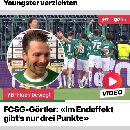
Youngster verzichten
Artike
17
291d
Interaktionen
YB-Fluch besiegt
FCSG-Görtler: «Im Endeffekt
gibt's nur drei Punkte»