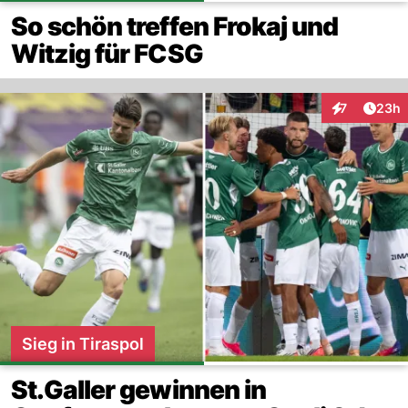
So schön treffen Frokaj und
Witzig für FCSG
Artik
7
23h
Interaktionen
Sieg in Tiraspol
St.Galler gewinnen in