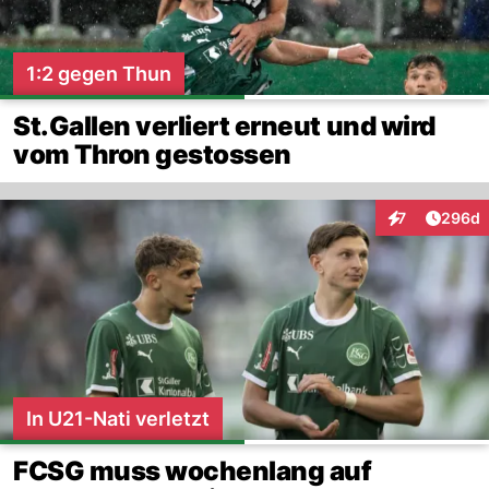
1:2 gegen Thun
St.Gallen verliert erneut und wird
vom Thron gestossen
Artikel
7
296d
Interaktionen
In U21-Nati verletzt
FCSG muss wochenlang auf