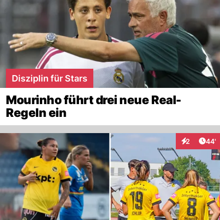
Disziplin für Stars
Mourinho führt drei neue Real-
Regeln ein
Arti
2
44'
Interaktione