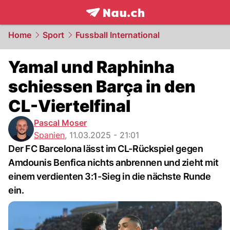
frontpage.
NAU.ch
Home
Sport
Fussball International
Yamal und Raphinha
schiessen Barça in den
CL-Viertelfinal
Pascal Moser
Spanien
,
11.03.2025 - 21:01
Der FC Barcelona lässt im CL-Rückspiel gegen
Amdounis Benfica nichts anbrennen und zieht mit
einem verdienten 3:1-Sieg in die nächste Runde
ein.