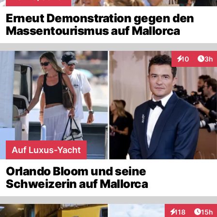
Erneut Demonstration gegen den
Massentourismus auf Mallorca
Arti
10
3h
Interaktione
Auf Luxus-Yacht
Orlando Bloom und seine
Schweizerin auf Mallorca
Artik
118
15h
Interaktionen