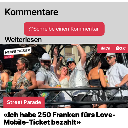
Kommentare
Schreibe einen Kommentar
Weiterlesen
Arti
676
28'
Interaktionen
Street Parade
«Ich habe 250 Franken fürs Love-
Mobile-Ticket bezahlt»