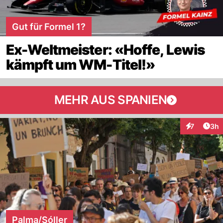
Gut für Formel 1?
Ex-Weltmeister: «Hoffe, Lewis
kämpft um WM-Titel!»
MEHR AUS SPANIEN
Arti
7
3h
Interaktion
Palma/Sóller