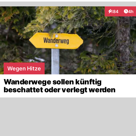
Arti
184
4h
Interaktionen
Wegen Hitze
Wanderwege sollen künftig
beschattet oder verlegt werden