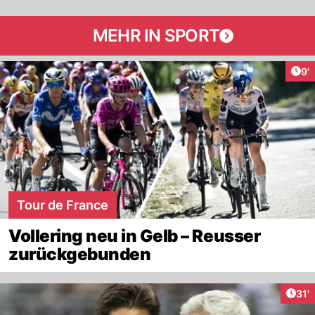
MEHR IN SPORT
Art
9'
Tour de France
Vollering neu in Gelb – Reusser
zurückgebunden
Arti
31'