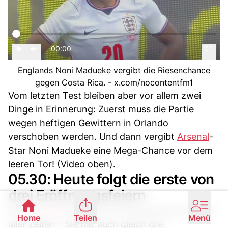
00:00
Englands Noni Madueke vergibt die Riesenchance
gegen Costa Rica. - x.com/nocontentfm1
Vom letzten Test bleiben aber vor allem zwei
Dinge in Erinnerung: Zuerst muss die Partie
wegen heftigen Gewittern in Orlando
verschoben werden. Und dann vergibt
Arsenal
-
Star Noni Madueke eine Mega-Chance vor dem
leeren Tor! (Video oben).
05.30: Heute folgt die erste von
drei Eröffnungsfeiern
Die
WM 2026
ist nicht nur die grösste Endrunde
Home
Teilen
Menü
aller Zeiten – Sie hat auch gleich drei