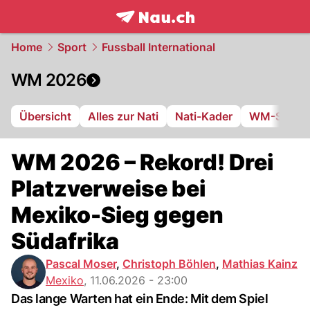
frontpage.
NAU.ch
Home
Sport
Fussball International
WM 2026
Übersicht
Alles zur Nati
Nati-Kader
WM-Stadie
WM 2026 – Rekord! Drei
Platzverweise bei
Mexiko-Sieg gegen
Südafrika
Pascal Moser
,
Christoph Böhlen
,
Mathias Kainz
Mexiko
,
11.06.2026 - 23:00
Das lange Warten hat ein Ende: Mit dem Spiel