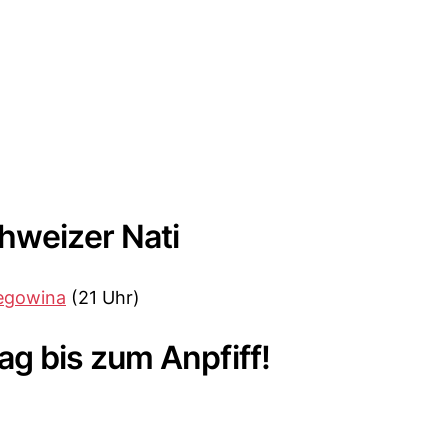
hweizer Nati
egowina
(21 Uhr)
g bis zum Anpfiff!