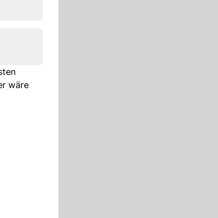
rsten
er wäre