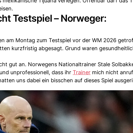
 mexikanische Tijuana verlegen. Offenbar darf das 
eisen.
cht Testspiel – Norweger:
gen am Montag zum Testspiel vor der WM 2026 getrof
otten kurzfristig abgesagt. Grund waren gesundheitli
cht gut an. Norwegens Nationaltrainer Stale Solbakk
nd unprofessionell, dass ihr
Trainer
mich nicht anruf
atten uns dabei ein bisschen auf dieses Spiel ausgeri