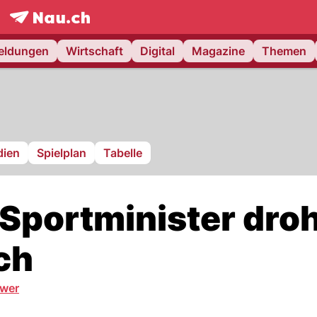
frontpage.
NAU.ch
meldungen
Wirtschaft
Digital
Magazine
Themen
ien
Spielplan
Tabelle
Sportminister dro
ch
twer