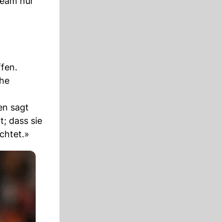
Team nur
fen.
che
en sagt
t; dass sie
chtet.»