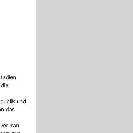
Stadien
 die
epublik und
an das
er Iran