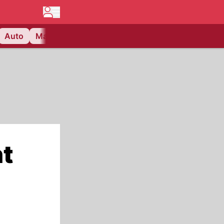
Auto
Matchcenter
Videos
Nau Plus
Lifestyle
ht