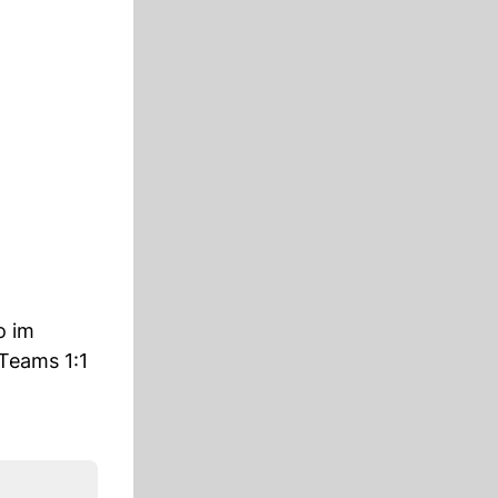
o im
 Teams 1:1