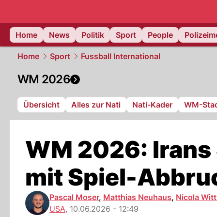
Home
News
Politik
Sport
People
Polizei
Home
Sport
Fussball International
WM 2026
Übersicht
Alles zur Nati
Nati-Kader
WM-Stad
WM 2026: Irans 
mit Spiel-Abbru
Pascal Moser
,
Matthias Neuhaus
,
Nicola Wit
USA
,
10.06.2026 - 12:49