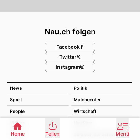
Footer
Nau.ch folgen
Facebook
Twitter
Instagram
News
Politik
Sport
Matchcenter
People
Wirtschaft
Videos
Nau Plus
Home
Teilen
Menü
Games
Stimmen der Schweiz