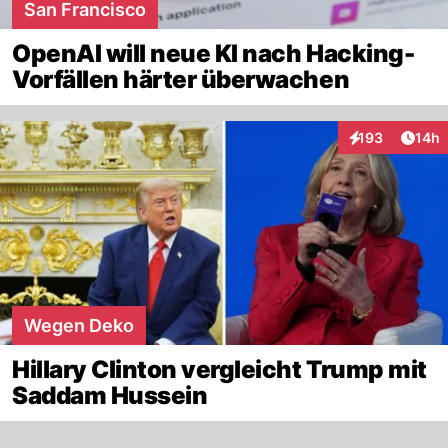
San Francisco
OpenAI will neue KI nach Hacking-
Vorfällen härter überwachen
Artik
193
14h
Interaktionen
Wegen Deko
Hillary Clinton vergleicht Trump mit
Saddam Hussein