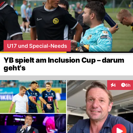
U17 und Special-Needs
YB spielt am Inclusion Cup – darum
geht's
Arti
4
6h
Interaktion