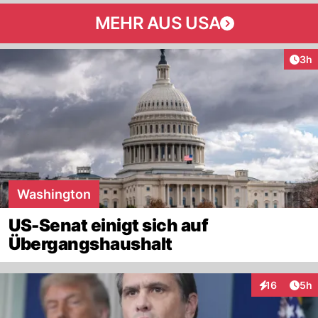
MEHR AUS USA
Arti
3h
Washington
US-Senat einigt sich auf
Übergangshaushalt
Arti
16
5h
Interaktione