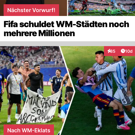
Nächster Vorwurf!
Fifa schuldet WM-Städten noch
mehrere Millionen
Artik
85
10d
Interaktionen
Nach WM-Eklats