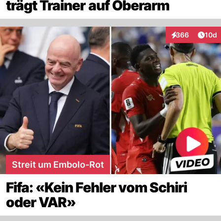
trägt Trainer auf Oberarm
Artik
366
10d
Interaktionen
Streit um Embolo-Rot
Fifa: «Kein Fehler vom Schiri
oder VAR»