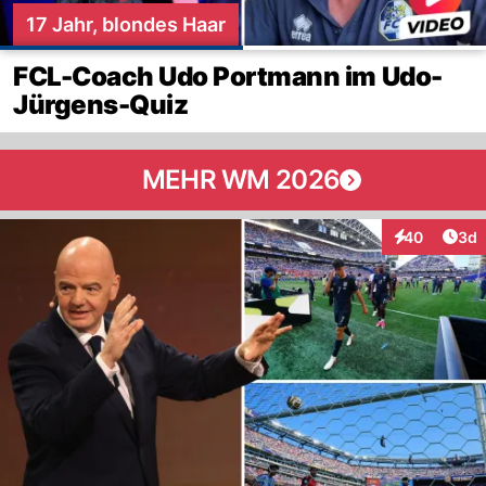
17 Jahr, blondes Haar
FCL-Coach Udo Portmann im Udo-
Jürgens-Quiz
MEHR WM 2026
Arti
40
3d
Interaktionen