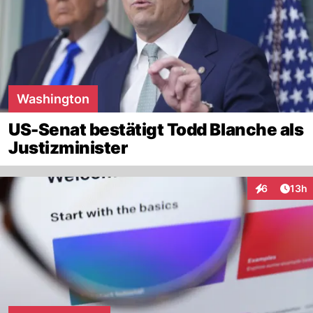
Washington
US-Senat bestätigt Todd Blanche als
Justizminister
Artik
6
13h
Interaktione