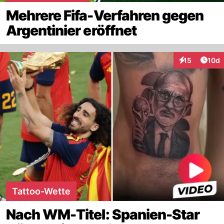
Mehrere Fifa-Verfahren gegen
Argentinier eröffnet
Artik
15
10d
Interaktionen
Tattoo-Wette
Nach WM-Titel: Spanien-Star