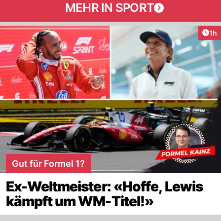
MEHR IN SPORT
Art
1h
Gut für Formel 1?
Ex-Weltmeister: «Hoffe, Lewis
kämpft um WM-Titel!»