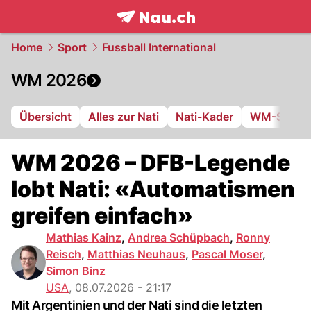
frontpage.
NAU.ch
Home
Sport
Fussball International
WM 2026
Übersicht
Alles zur Nati
Nati-Kader
WM-Stadie
WM 2026 – DFB-Legende
lobt Nati: «Automatismen
greifen einfach»
Mathias Kainz
,
Andrea Schüpbach
,
Ronny
Reisch
,
Matthias Neuhaus
,
Pascal Moser
,
Simon Binz
USA
,
08.07.2026 - 21:17
Mit Argentinien und der Nati sind die letzten