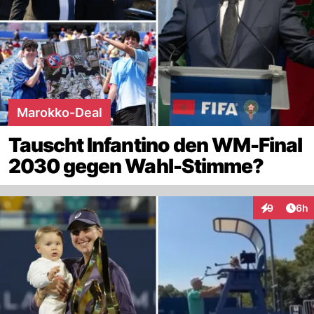
Marokko-Deal
Tauscht Infantino den WM-Final
2030 gegen Wahl-Stimme?
Arti
9
6h
Interaktion