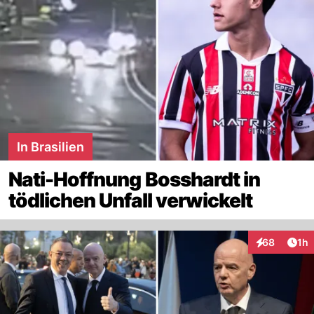
In Brasilien
Nati-Hoffnung Bosshardt in
tödlichen Unfall verwickelt
Art
68
1h
Interaktione