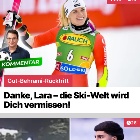
Interaktionen
Gut-Behrami-Rücktritt
Danke, Lara – die Ski-Welt wird
Dich vermissen!
Arti
26'