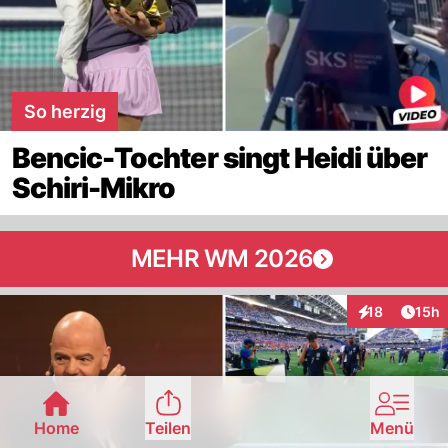
So herzig
Bencic-Tochter singt Heidi über
Schiri-Mikro
MEHR WM 2026
Artik
18
15h
Interaktionen
Home
Teilen
Menü