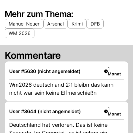
Mehr zum Thema:
Manuel Neuer
Arsenal
Krimi
DFB
WM 2026
Kommentare
Artikel veröf
1
User #5630 (nicht angemeldet)
Monat
Wm2026 deutschland 2:1 bleibn das kann
nicht war sein keine Elfmerschießn
Artikel veröf
1
User #3644 (nicht angemeldet)
Monat
Deutschland hat verloren. Das ist keine
Schande. Im Gegenteil, es ist schon ein