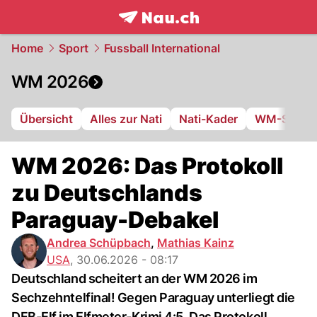
frontpage.
NAU.ch
Home
Sport
Fussball International
WM 2026
Übersicht
Alles zur Nati
Nati-Kader
WM-Stadie
WM 2026: Das Protokoll
zu Deutschlands
Paraguay-Debakel
Andrea Schüpbach
,
Mathias Kainz
USA
,
30.06.2026 - 08:17
Deutschland scheitert an der WM 2026 im
Sechzehntelfinal! Gegen Paraguay unterliegt die
DFB-Elf im Elfmeter-Krimi 4:5. Das Protokoll.