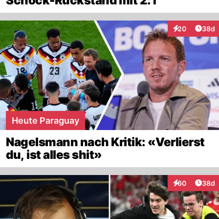
Schock-Rückstand mit 2:1
Artik
20
38d
Interaktionen
Heute Paraguay
Nagelsmann nach Kritik: «Verlierst
du, ist alles shit»
Artik
60
38d
Interaktionen