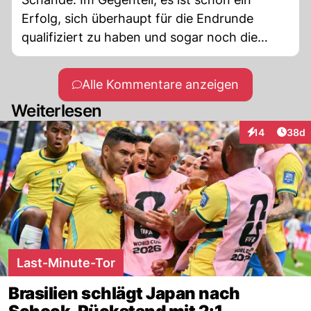
Erfolg, sich überhaupt für die Endrunde
qualifiziert zu haben und sogar noch die
Gruppenphase überstanden zu haben.
Alle Kommentare anzeigen
Weiterlesen
Artik
14
38d
Interaktionen
Last-Minute-Tor
Brasilien schlägt Japan nach