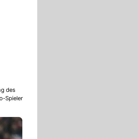
ng des
o-Spieler