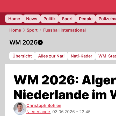
Home
News
Politik
Sport
People
Polizei
Home
Sport
Fussball International
WM 2026
Übersicht
Alles zur Nati
Nati-Kader
WM-Stad
WM 2026: Algeri
Niederlande im
Christoph Böhlen
Niederlande
,
03.06.2026 - 22:45