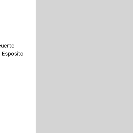
euerte
o Esposito