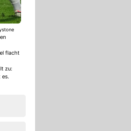
ystone
uen
el flacht
t zu:
 es.