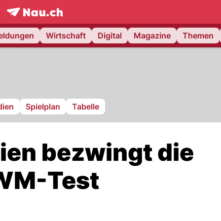
frontpage.
NAU.ch
meldungen
Wirtschaft
Digital
Magazine
Themen
ien
Spielplan
Tabelle
en bezwingt die
 WM-Test