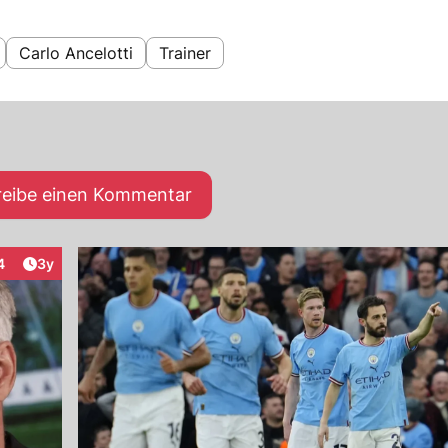
Carlo Ancelotti
Trainer
reibe einen Kommentar
Artikel veröffentlicht:
4
3y
teraktionen