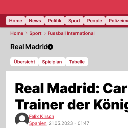
Home
News
Politik
Sport
People
Polizei
Home
Sport
Fussball International
Real Madrid
Übersicht
Spielplan
Tabelle
Real Madrid: Car
Trainer der Köni
Felix Kirsch
Spanien
,
21.05.2023 - 01:47