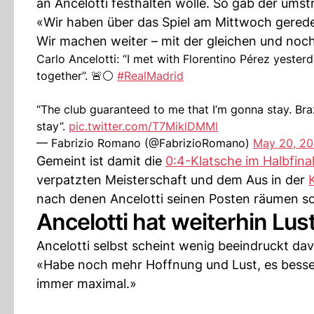
an Ancelotti festhalten wolle. So gab der umst
«Wir haben über das Spiel am Mittwoch geredet
Wir machen weiter – mit der gleichen und noc
Carlo Ancelotti: “I met with Florentino Pérez yester
together”. 🚨⚪️
#RealMadrid
“The club guaranteed to me that I’m gonna stay. Bra
stay”.
pic.twitter.com/T7MiklDMMl
— Fabrizio Romano (@FabrizioRomano)
May 20, 2
Gemeint ist damit die
0:4-Klatsche im Halbfin
verpatzten Meisterschaft und dem Aus in der
nach denen Ancelotti seinen Posten räumen sol
Ancelotti hat weiterhin Lus
Ancelotti selbst scheint wenig beeindruckt davo
«Habe noch mehr Hoffnung und Lust, es besser 
immer maximal.»