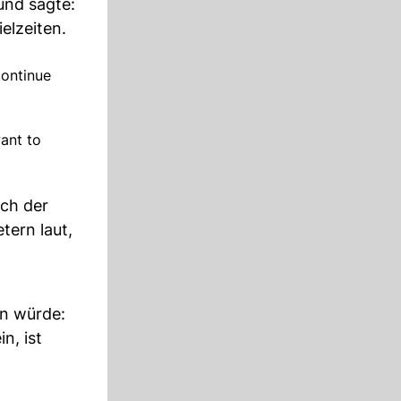
und sagte:
elzeiten.
continue
ant to
ch der
ern laut,
en würde:
n, ist