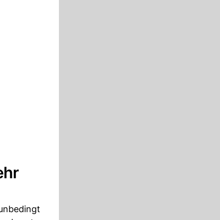
ehr
 unbedingt