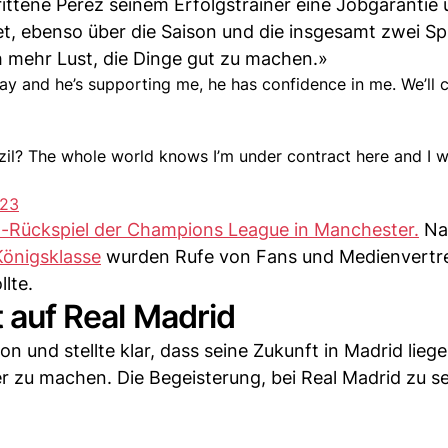
rittene Perez seinem Erfolgstrainer eine Jobgarantie 
, ebenso über die Saison und die insgesamt zwei Spi
h mehr Lust, die Dinge gut zu machen.»
day and he’s supporting me, he has confidence in me. We’ll 
zil? The whole world knows I’m under contract here and I w
023
al-Rückspiel der Champions League in Manchester.
Na
Königsklasse
wurden Rufe von Fans und Medienvertret
lte.
t auf Real Madrid
n und stellte klar, dass seine Zukunft in Madrid lieg
zu machen. Die Begeisterung, bei Real Madrid zu sei