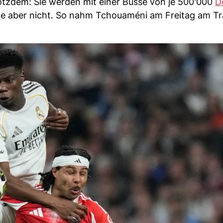
rotzdem: Sie werden mit einer Busse von je 500'000
D
e aber nicht. So nahm Tchouaméni am Freitag am Trai