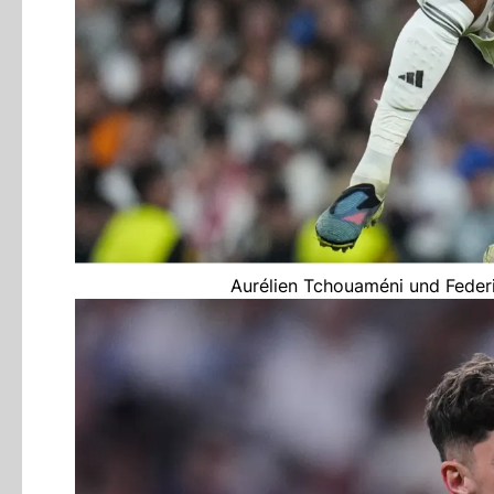
Aurélien Tchouaméni und Federic