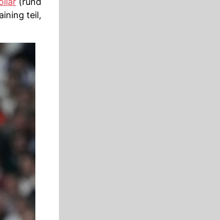
ollar
(rund
ning teil,