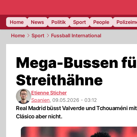
Home
News
Politik
Sport
People
Polizei
Home
Sport
Fussball International
Mega-Bussen für
Streithähne
Etienne Sticher
Spanien
,
09.05.2026 - 03:12
Real Madrid büsst Valverde und Tchouaméni mit 
Clásico aber nicht.