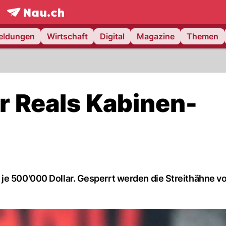
frontpage.
NAU.ch
meldungen
Wirtschaft
Digital
Magazine
Themen
 Reals Kabinen-
je 500'000 Dollar. Gesperrt werden die Streithähne v