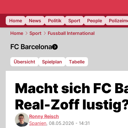
Home
News
Politik
Sport
People
Polizei
Home
Sport
Fussball International
FC Barcelona
Übersicht
Spielplan
Tabelle
Macht sich FC B
Real-Zoff lustig
Ronny Reisch
Spanien
,
08.05.2026 - 14:31