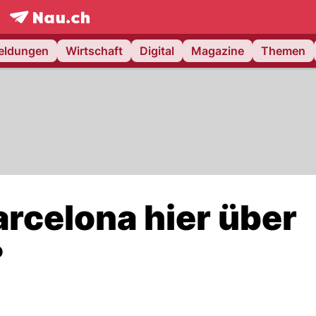
frontpage.
NAU.ch
meldungen
Wirtschaft
Digital
Magazine
Themen
arcelona hier über
?