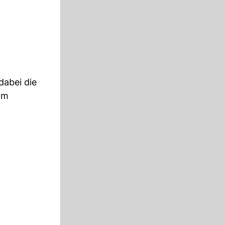
dabei die
im