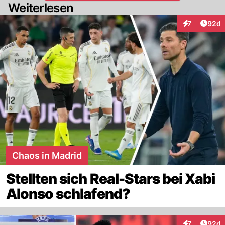
Weiterlesen
Artik
7
92d
Interaktionen
Chaos in Madrid
Stellten sich Real-Stars bei Xabi
Alonso schlafend?
Artik
7
92d