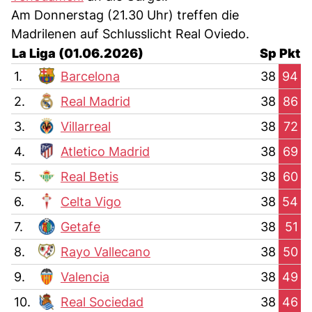
Am Donnerstag (21.30 Uhr) treffen die
Madrilenen auf Schlusslicht Real Oviedo.
La Liga (01.06.2026)
Sp
Pkt
1.
Barcelona
38
94
2.
Real Madrid
38
86
3.
Villarreal
38
72
4.
Atletico Madrid
38
69
5.
Real Betis
38
60
6.
Celta Vigo
38
54
7.
Getafe
38
51
8.
Rayo Vallecano
38
50
9.
Valencia
38
49
10.
Real Sociedad
38
46