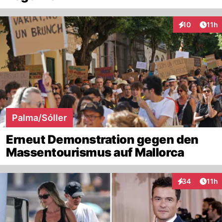
Artik
10
11h
Interaktionen
Palma/Sóller
Erneut Demonstration gegen den
Massentourismus auf Mallorca
Artik
34
11h
Interaktionen