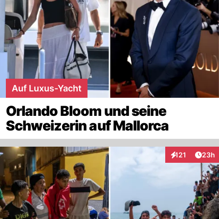
Auf Luxus-Yacht
Orlando Bloom und seine
Schweizerin auf Mallorca
Artik
121
23h
Interaktionen