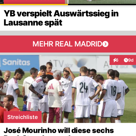
YB verspielt Auswärtssieg in
Lausanne spät
MEHR REAL MADRID
Arti
6
9d
Interaktion
Streichliste
José Mourinho will diese sechs