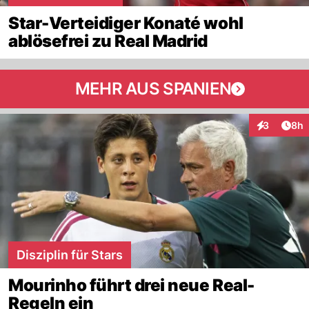
Star-Verteidiger Konaté wohl
ablösefrei zu Real Madrid
MEHR AUS SPANIEN
Arti
3
8h
Interaktion
Disziplin für Stars
Mourinho führt drei neue Real-
Regeln ein