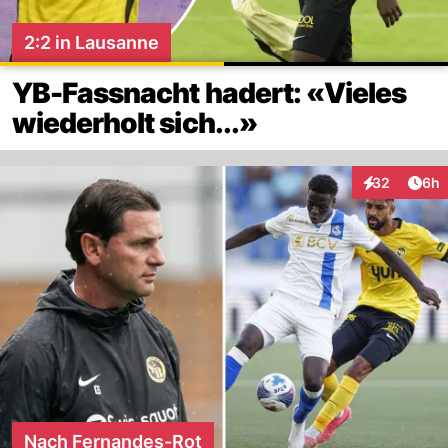
2:2 in Lausanne
YB-Fassnacht hadert: «Vieles
wiederholt sich...»
Arti
32
6h
Interaktionen
Nach Fernandes-Rot