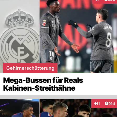
Interaktionen
Gehirnerschütterung
Mega-Bussen für Reals
Kabinen-Streithähne
Artik
11
91d
Interaktionen