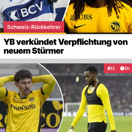
Schweiz-Rückkehrer
YB verkündet Verpflichtung von
neuem Stürmer
Arti
32
5h
Interaktionen