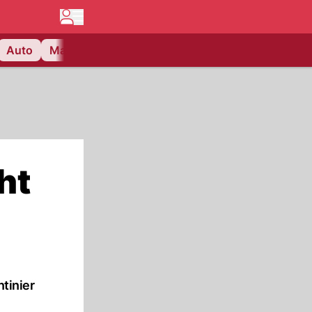
Auto
Matchcenter
Videos
Nau Plus
Lifestyle
ht
tinier