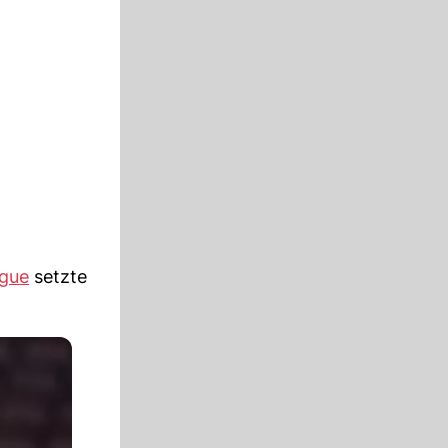
gue
setzte