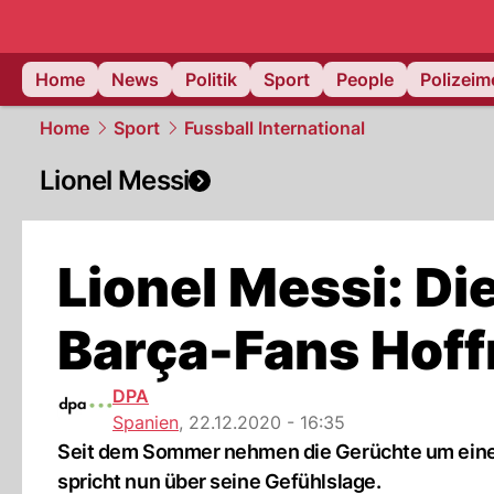
Home
News
Politik
Sport
People
Polizei
Home
Sport
Fussball International
Lionel Messi
Lionel Messi: Di
Barça-Fans Hof
DPA
Spanien
,
22.12.2020 - 16:35
Seit dem Sommer nehmen die Gerüchte um einen
spricht nun über seine Gefühlslage.