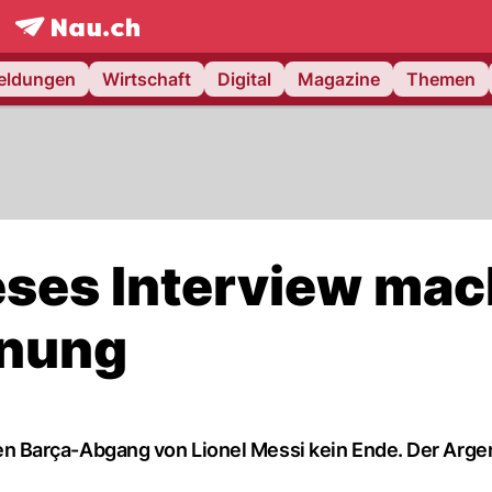
frontpage.
NAU.ch
meldungen
Wirtschaft
Digital
Magazine
Themen
eses Interview mac
fnung
 Barça-Abgang von Lionel Messi kein Ende. Der Argen