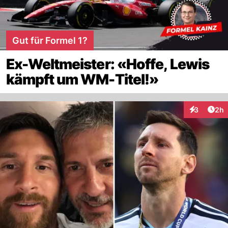
Gut für Formel 1?
Ex-Weltmeister: «Hoffe, Lewis
kämpft um WM-Titel!»
Arti
3
2h
Interaktion