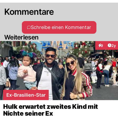
Kommentare
Schreibe einen Kommentar
Weiterlesen
Arti
9
2y
Interaktion
Ex-Brasilien-Star
Hulk erwartet zweites Kind mit
Nichte seiner Ex