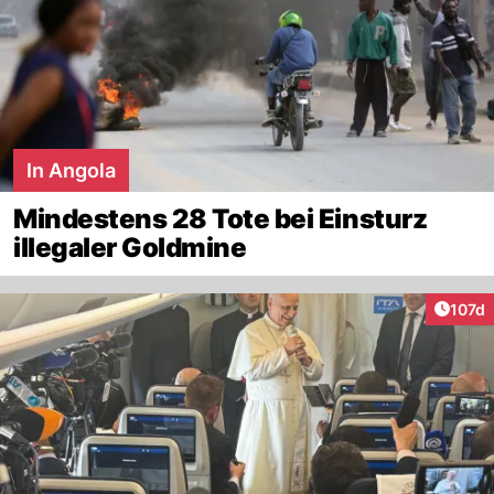
In Angola
Mindestens 28 Tote bei Einsturz
illegaler Goldmine
Artike
107d