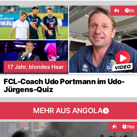
Arti
4
5h
Interaktion
17 Jahr, blondes Haar
FCL-Coach Udo Portmann im Udo-
Jürgens-Quiz
MEHR AUS ANGOLA
Artik
1
76d
Interaktione