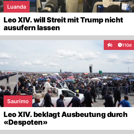
Luanda
Leo XIV. will Streit mit Trump nicht
ausufern lassen
Artike
8
110d
Interaktionen
Saurimo
Leo XIV. beklagt Ausbeutung durch
«Despoten»