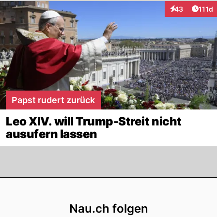
Artike
43
111d
Interaktionen
Papst rudert zurück
Leo XIV. will Trump-Streit nicht
ausufern lassen
Footer
Nau.ch folgen