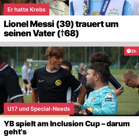
Er hatte Krebs
Lionel Messi (39) trauert um
seinen Vater (†68)
Arti
3h
U17 und Special-Needs
YB spielt am Inclusion Cup – darum
geht's