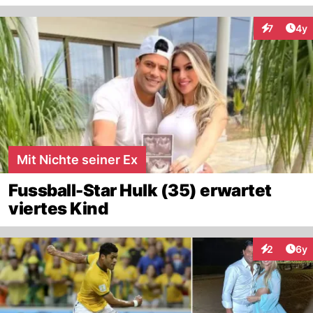
Arti
7
4y
Interaktion
Mit Nichte seiner Ex
Fussball-Star Hulk (35) erwartet
viertes Kind
Arti
2
6y
Interaktion