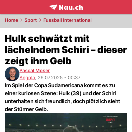
frontpage.
NAU.ch
Home
Sport
Fussball International
Hulk schwätzt mit
lächelndem Schiri – dieser
zeigt ihm Gelb
Pascal Moser
Angola
,
29.07.2025 - 00:37
Im Spiel der Copa Sudamericana kommt es zu
einer kuriosen Szene: Hulk (39) und der Schiri
unterhalten sich freundlich, doch plötzlich sieht
der Stürmer Gelb.