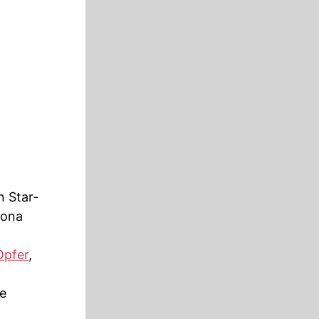
n Star-
lona
Opfer
,
ie