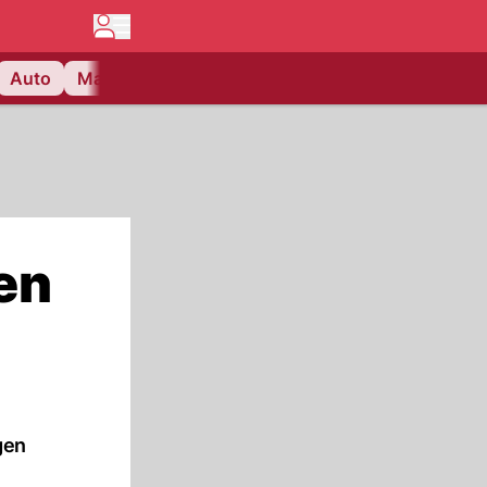
Auto
Matchcenter
Videos
Nau Plus
Lifestyle
en
gen