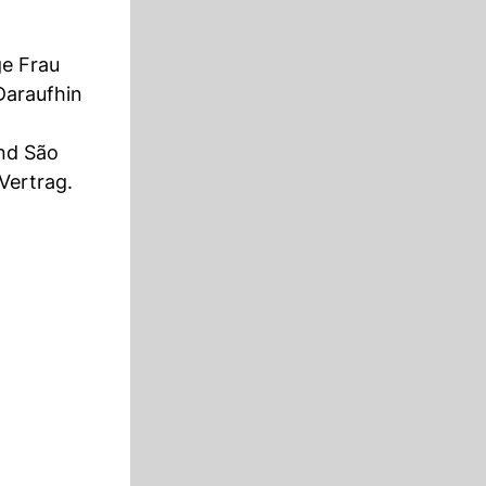
ge Frau
Daraufhin
und São
Vertrag.