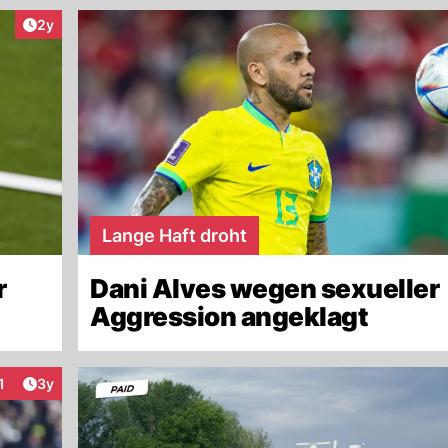
Artikel veröffentlicht:
2y
Lange Haft droht
r
Dani Alves wegen sexueller
Aggression angeklagt
Artikel veröffentlicht:
1
3y
nteraktionen