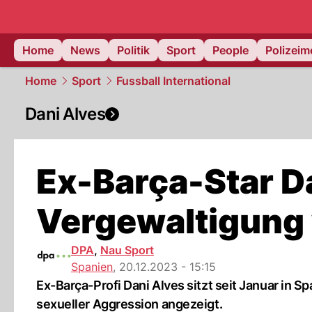
Home
News
Politik
Sport
People
Polizei
Home
Sport
Fussball International
Dani Alves
Ex-Barça-Star D
Vergewaltigung 
DPA
,
Nau Sport
Spanien
,
20.12.2023 - 15:15
Ex-Barça-Profi Dani Alves sitzt seit Januar in S
sexueller Aggression angezeigt.