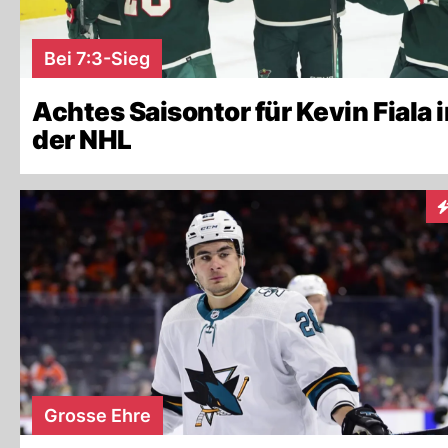
Bei 7:3-Sieg
Achtes Saisontor für Kevin Fiala i
der NHL
I
Grosse Ehre