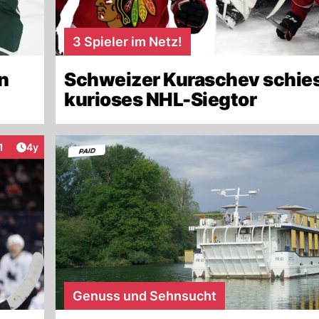
3 Spieler im Netz!
n
Schweizer Kuraschev schie
kurioses NHL-Siegtor
Artikel veröffentlicht:
1
4y
nteraktionen
Genuss und Sehnsucht