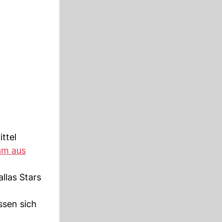
ittel
am aus
allas Stars
sen sich