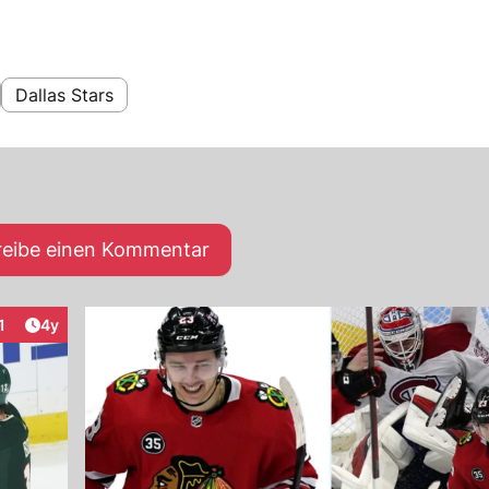
Dallas Stars
reibe einen Kommentar
Artikel veröffentlicht:
1
4y
nteraktionen