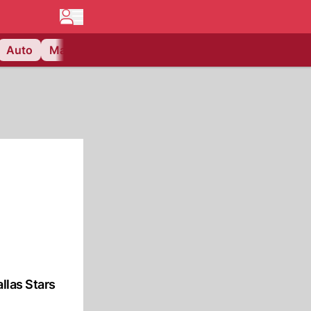
Auto
Matchcenter
Videos
Nau Plus
Lifestyle
llas Stars