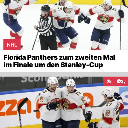
NHL
Florida Panthers zum zweiten Mal
im Finale um den Stanley-Cup
Arti
2
3y
Interaktion