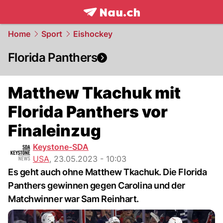
frontpage.
NAU.ch
Home
Sport
Eishockey
Florida Panthers
Matthew Tkachuk mit
Florida Panthers vor
Finaleinzug
Keystone-SDA
USA
,
23.05.2023 - 10:03
Es geht auch ohne Matthew Tkachuk. Die Florida
Panthers gewinnen gegen Carolina und der
Matchwinner war Sam Reinhart.