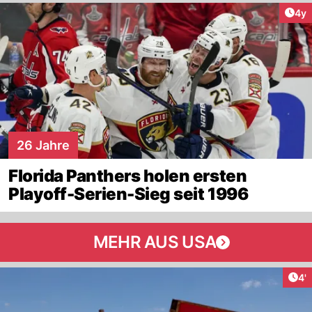
Arti
4y
26 Jahre
Florida Panthers holen ersten
Playoff-Serien-Sieg seit 1996
MEHR AUS USA
Art
4'