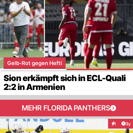
Gelb-Rot gegen Hefti
Sion erkämpft sich in ECL-Quali
2:2 in Armenien
MEHR FLORIDA PANTHERS
Arti
1
3y
Interaktion