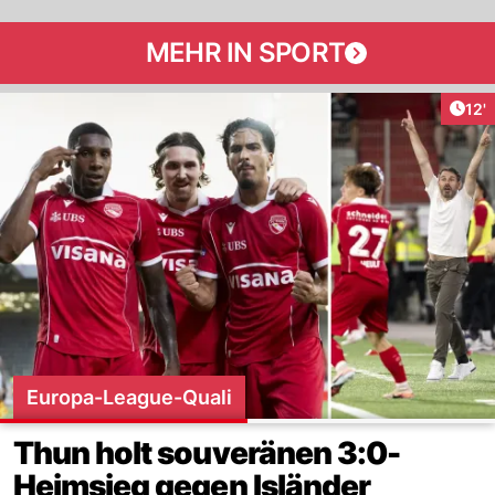
MEHR IN SPORT
Arti
12'
Europa-League-Quali
Thun holt souveränen 3:0-
Heimsieg gegen Isländer