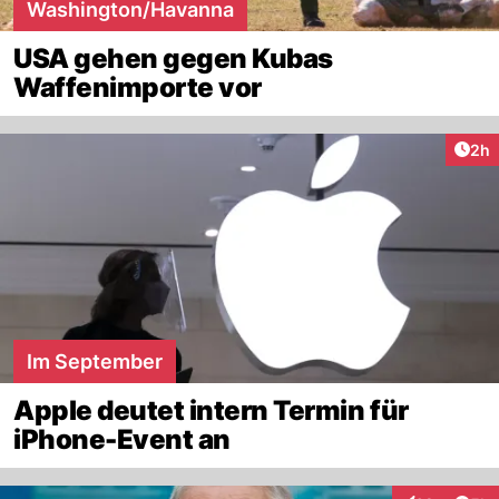
Washington/Havanna
USA gehen gegen Kubas
Waffenimporte vor
Arti
2h
Im September
Apple deutet intern Termin für
iPhone-Event an