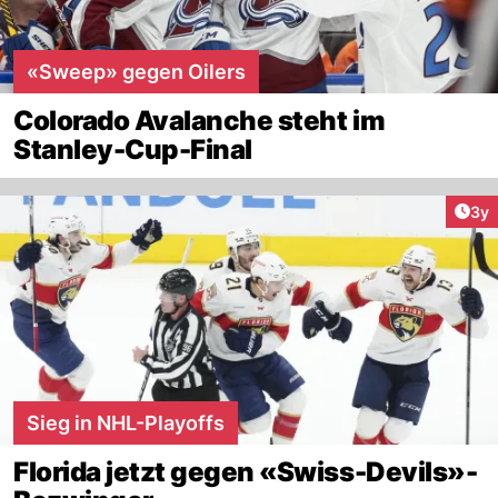
«Sweep» gegen Oilers
Colorado Avalanche steht im
Stanley-Cup-Final
Arti
3y
Sieg in NHL-Playoffs
Florida jetzt gegen «Swiss-Devils»-