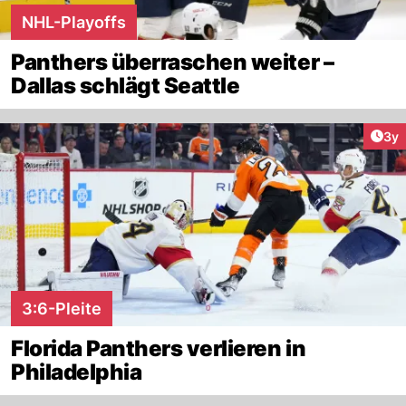
NHL-Playoffs
Panthers überraschen weiter –
Dallas schlägt Seattle
Arti
3y
3:6-Pleite
Florida Panthers verlieren in
Philadelphia