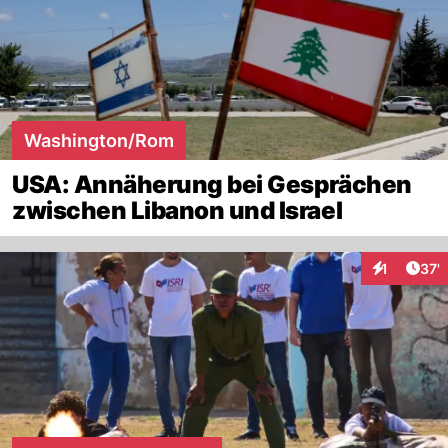
Washington/Rom
USA: Annäherung bei Gesprächen
zwischen Libanon und Israel
Arti
1
37'
Interaktion