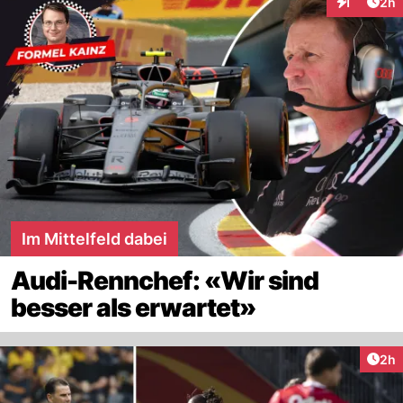
Arti
1
2h
Interaktion
Im Mittelfeld dabei
Audi-Rennchef: «Wir sind
besser als erwartet»
Arti
2h