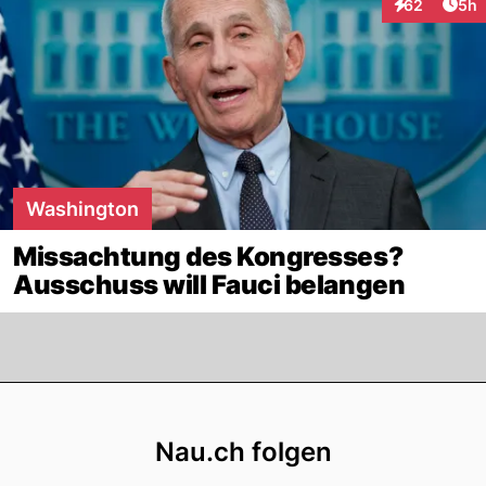
Arti
62
5h
Interaktionen
Washington
Missachtung des Kongresses?
Ausschuss will Fauci belangen
Footer
Nau.ch folgen