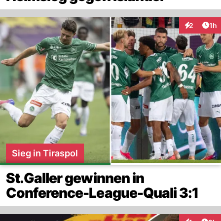
Art
2
1h
Interaktion
Sieg in Tiraspol
St.Galler gewinnen in
Conference-League-Quali 3:1