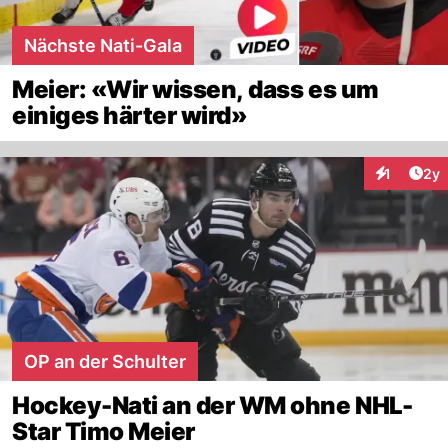
Nächste Nati-Gala
Meier: «Wir wissen, dass es um
einiges härter wird»
Arti
1
2y
Interaktion
OP an der Schulter
Hockey-Nati an der WM ohne NHL-
Star Timo Meier