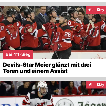
Arti
3
2y
Interaktion
Bei 4:1-Sieg
Devils-Star Meier glänzt mit drei
Toren und einem Assist
Arti
1
2y
Interaktion