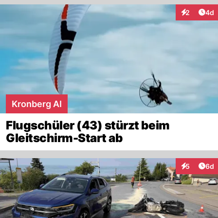
Arti
2
4d
Interaktion
Kronberg AI
Flugschüler (43) stürzt beim
Gleitschirm-Start ab
Arti
5
6d
Interaktion