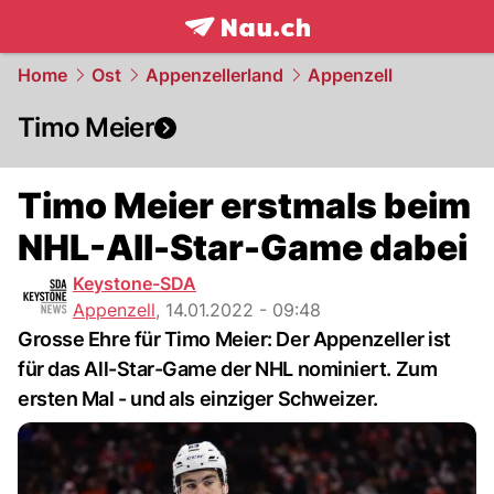
frontpage.
NAU.ch
Home
Ost
Appenzellerland
Appenzell
Timo Meier
Timo Meier erstmals beim
NHL-All-Star-Game dabei
Keystone-SDA
Appenzell
,
14.01.2022 - 09:48
Grosse Ehre für Timo Meier: Der Appenzeller ist
für das All-Star-Game der NHL nominiert. Zum
ersten Mal - und als einziger Schweizer.