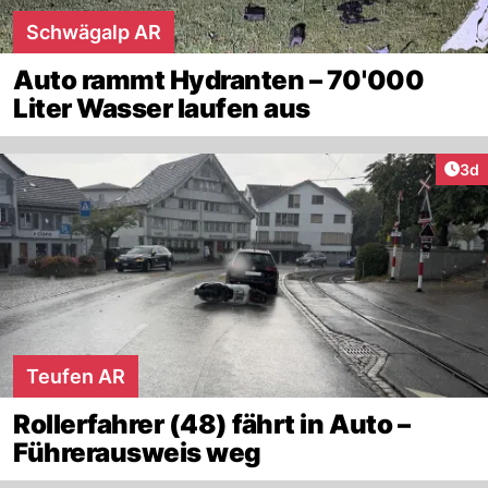
Schwägalp AR
Auto rammt Hydranten – 70'000
Liter Wasser laufen aus
Arti
3d
Teufen AR
Rollerfahrer (48) fährt in Auto –
Führerausweis weg