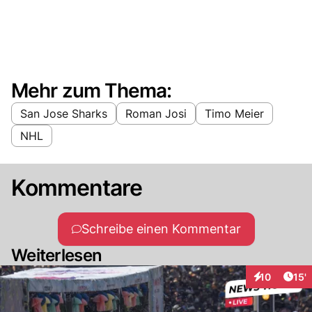
Mehr zum Thema:
San Jose Sharks
Roman Josi
Timo Meier
NHL
Kommentare
Schreibe einen Kommentar
Weiterlesen
Arti
10
15'
Interaktionen