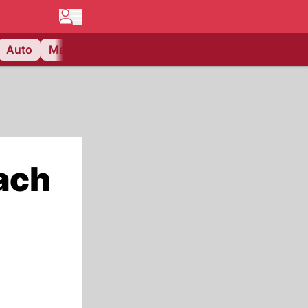
Auto
Matchcenter
Videos
Nau Plus
Lifestyle
nach