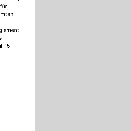
für
immten
glement
e
f 15