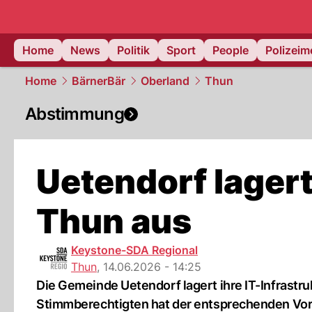
Home
News
Politik
Sport
People
Polizei
Home
BärnerBär
Oberland
Thun
Abstimmung
Uetendorf lagert
Thun aus
Keystone-SDA Regional
Thun
,
14.06.2026 - 14:25
Die Gemeinde Uetendorf lagert ihre IT-Infrastr
Stimmberechtigten hat der entsprechenden Vor