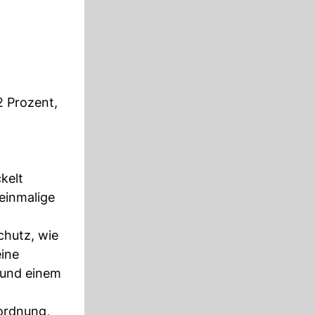
2 Prozent,
kelt
einmalige
chutz, wie
ine
 und einem
ordnung,