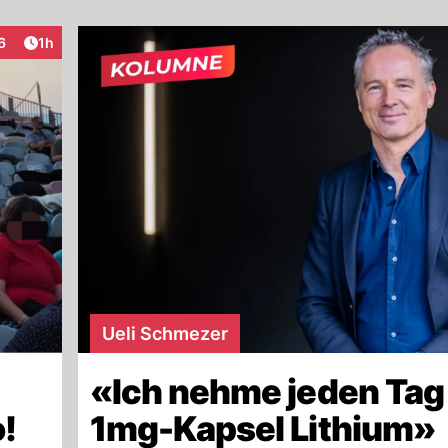
Artikel veröffentlicht:
6
1h
eraktionen
Ueli Schmezer
«Ich nehme jeden Tag
!
1mg-Kapsel Lithium»