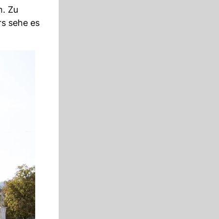
n. Zu
rs sehe es