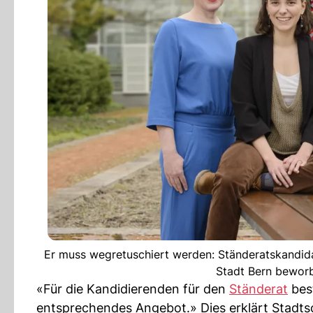
Er muss wegretuschiert werden: Ständeratskandida
Stadt Bern beworb
«Für die Kandidierenden für den
Ständerat
best
entsprechendes Angebot.» Dies erklärt Stadts