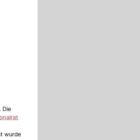
 Die
onalrat
at wurde