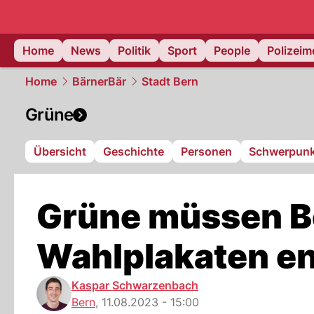
Home
News
Politik
Sport
People
Polizei
Home
BärnerBär
Stadt Bern
Grüne
Übersicht
Geschichte
Personen
Schwerpunk
Grüne müssen B
Wahlplakaten en
Kaspar Schwarzenbach
Bern
,
11.08.2023 - 15:00