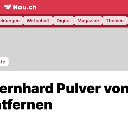
frontpage.
NAU.ch
meldungen
Wirtschaft
Digital
Magazine
Themen
te
ernhard Pulver vo
tfernen