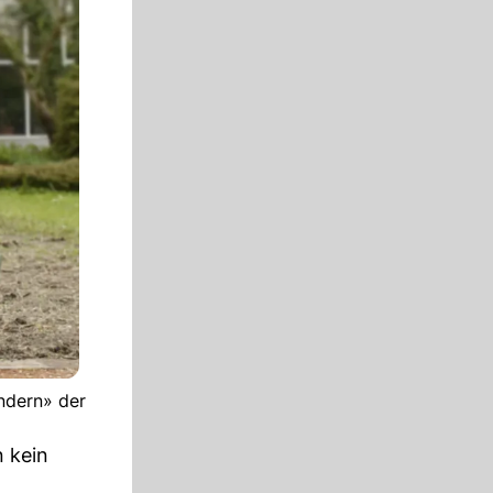
ndern» der
 kein