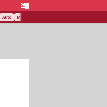
Auto
Matchcenter
Videos
Nau Plus
Lifestyle
n