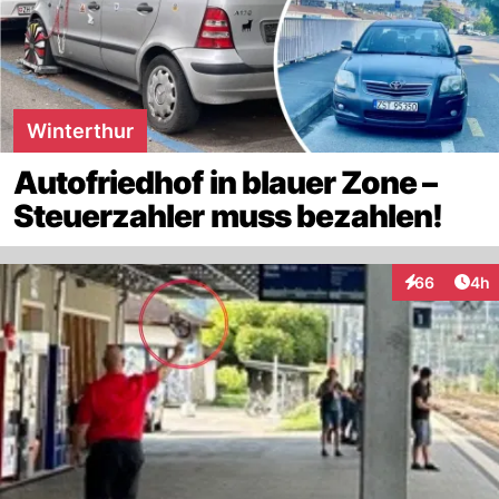
Winterthur
Autofriedhof in blauer Zone –
Steuerzahler muss bezahlen!
Arti
66
4h
Interaktionen