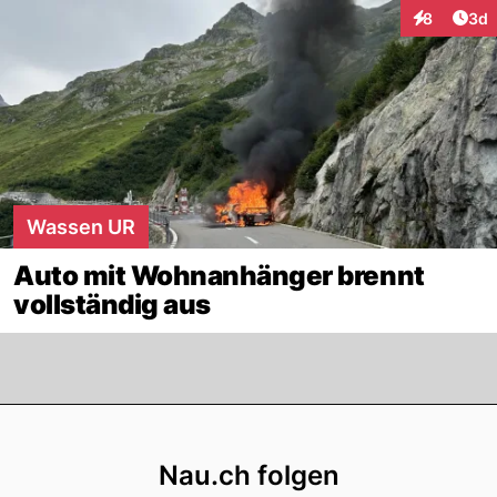
Arti
8
3d
Interaktion
Wassen UR
Auto mit Wohnanhänger brennt
vollständig aus
Footer
Nau.ch folgen