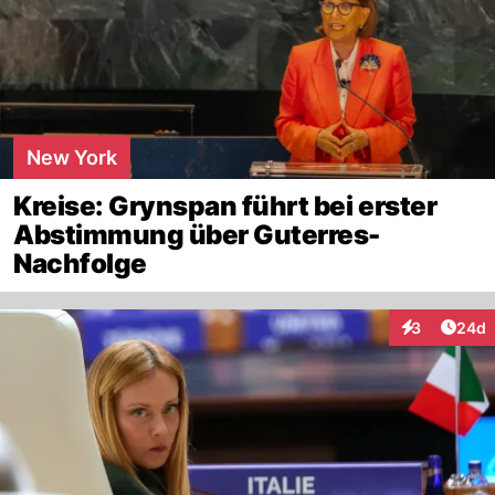
New York
Kreise: Grynspan führt bei erster
Abstimmung über Guterres-
Nachfolge
Artik
3
24d
Interaktionen