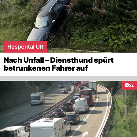
Hospental UR
Nach Unfall – Diensthund spürt
betrunkenen Fahrer auf
Arti
2d