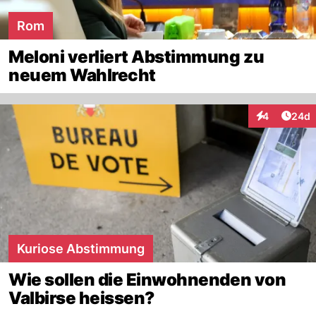
Rom
Meloni verliert Abstimmung zu
neuem Wahlrecht
Artik
4
24d
Interaktionen
Kuriose Abstimmung
Wie sollen die Einwohnenden von
Valbirse heissen?