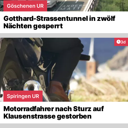
Göschenen UR
Gotthard-Strassentunnel in zwölf
Nächten gesperrt
Arti
3d
Spiringen UR
Motorradfahrer nach Sturz auf
Klausenstrasse gestorben