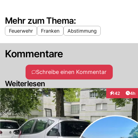
Mehr zum Thema:
Feuerwehr
Franken
Abstimmung
Kommentare
Schreibe einen Kommentar
Weiterlesen
Arti
142
4h
Interaktionen