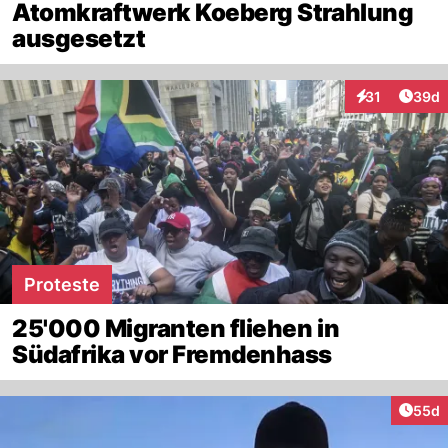
Atomkraftwerk Koeberg Strahlung
ausgesetzt
Artik
31
39d
Interaktionen
Proteste
25'000 Migranten fliehen in
Südafrika vor Fremdenhass
Artik
55d