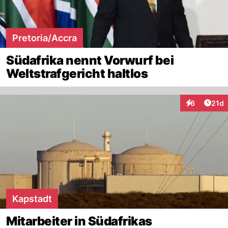
Pretoria/Accra
Südafrika nennt Vorwurf bei
Weltstrafgericht haltlos
Artik
6
21d
Interaktione
Kapstadt
Mitarbeiter in Südafrikas