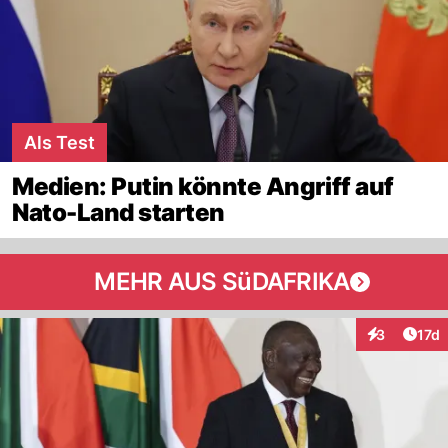
Als Test
Medien: Putin könnte Angriff auf
Nato-Land starten
MEHR AUS SüDAFRIKA
Artik
3
17d
Interaktione