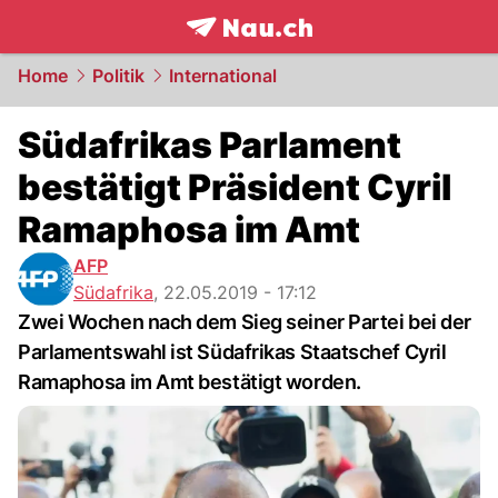
frontpage.
NAU.ch
Home
Politik
International
Südafrikas Parlament
bestätigt Präsident Cyril
Ramaphosa im Amt
AFP
Südafrika
,
22.05.2019 - 17:12
Zwei Wochen nach dem Sieg seiner Partei bei der
Parlamentswahl ist Südafrikas Staatschef Cyril
Ramaphosa im Amt bestätigt worden.