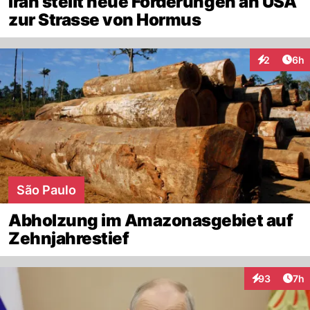
Iran stellt neue Forderungen an USA
zur Strasse von Hormus
Arti
2
6h
Interaktion
São Paulo
Abholzung im Amazonasgebiet auf
Zehnjahrestief
Arti
93
7h
Interaktionen