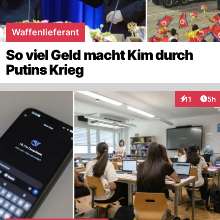
Waffenlieferant
So viel Geld macht Kim durch
Putins Krieg
Arti
11
5h
Interaktione