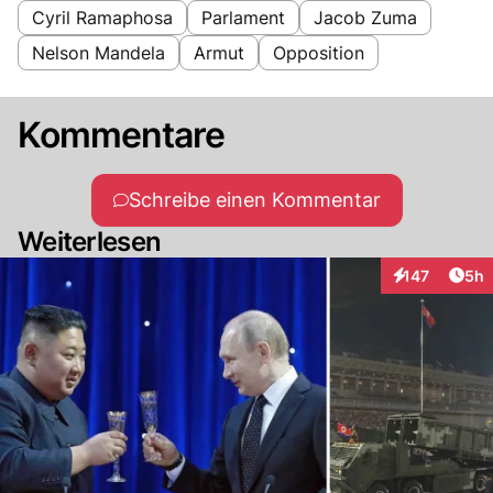
Cyril Ramaphosa
Parlament
Jacob Zuma
Nelson Mandela
Armut
Opposition
Kommentare
Schreibe einen Kommentar
Weiterlesen
Arti
147
5h
Interaktionen