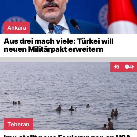
Ankara
Aus drei mach viele: Türkei will
neuen Militärpakt erweitern
Arti
8
4h
Interaktion
Teheran