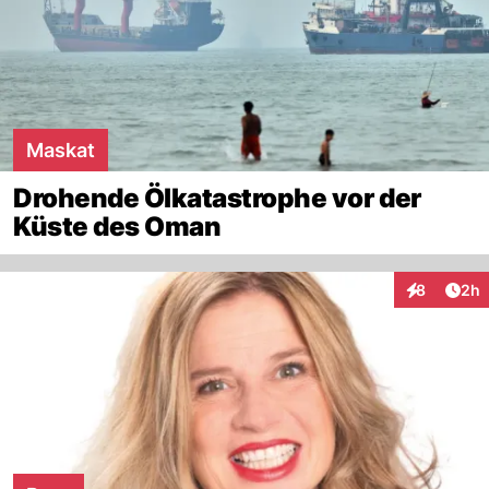
Maskat
Drohende Ölkatastrophe vor der
Küste des Oman
Arti
8
2h
Interaktion