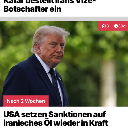
Katar bestellt Irans Vize-
Botschafter ein
Artik
33
30d
Interaktionen
Nach 2 Wochen
USA setzen Sanktionen auf
iranisches Öl wieder in Kraft