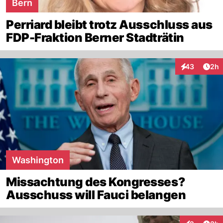
Bern
Perriard bleibt trotz Ausschluss aus
FDP-Fraktion Berner Stadträtin
Arti
43
2h
Interaktionen
Washington
Missachtung des Kongresses?
Ausschuss will Fauci belangen