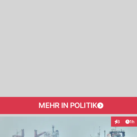
MEHR IN POLITIK
Art
3
1h
Interaktion