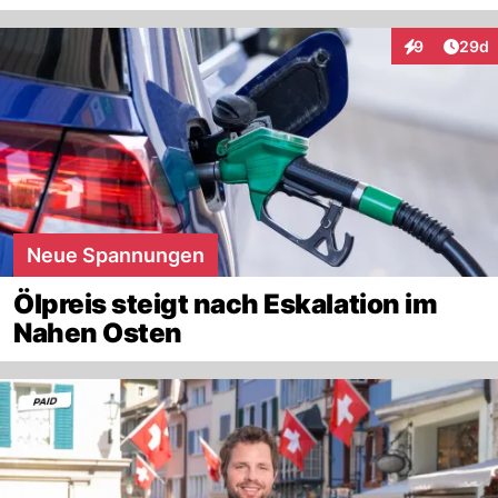
Artik
9
29d
Interaktionen
Neue Spannungen
Ölpreis steigt nach Eskalation im
Nahen Osten