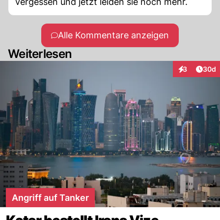
vergessen und jetzt leiden sie noch mehr.
Alle Kommentare anzeigen
Weiterlesen
Artik
3
30d
Interaktionen
Angriff auf Tanker