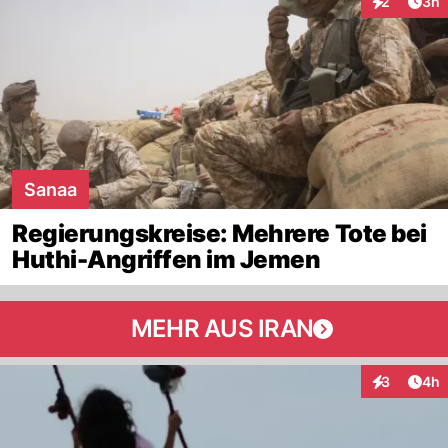
Arti
2
3h
Interaktion
Sanaa
Regierungskreise: Mehrere Tote bei
Huthi-Angriffen im Jemen
MEHR AUS IRAN
Arti
3
4h
Interaktion