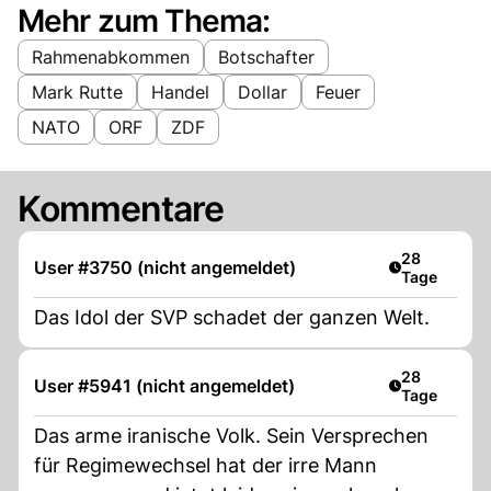
Mehr zum Thema:
Rahmenabkommen
Botschafter
Mark Rutte
Handel
Dollar
Feuer
NATO
ORF
ZDF
Kommentare
Artikel veröf
28
User #3750 (nicht angemeldet)
Tage
Das Idol der SVP schadet der ganzen Welt.
Artikel veröf
28
User #5941 (nicht angemeldet)
Tage
Das arme iranische Volk. Sein Versprechen
für Regimewechsel hat der irre Mann