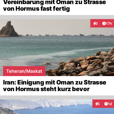
Vereinbarung mit Oman zu Strasse
von Hormus fast fertig
Artik
3
17h
Interaktione
Teheran/Maskat
Iran: Einigung mit Oman zu Strasse
von Hormus steht kurz bevor
Art
5
1d
Interaktion